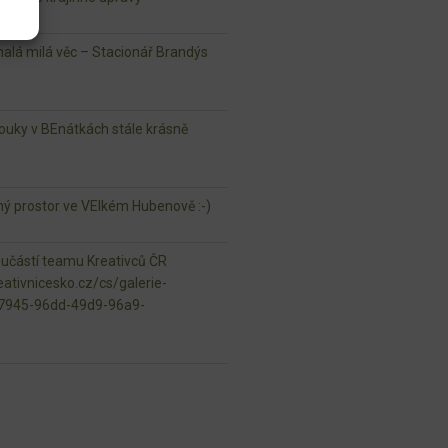
lá milá věc – Stacionář Brandýs
ouky v BEnátkách stále krásně
jný prostor ve VElkém Hubenově :-)
oučástí teamu Kreativců ČR
ativnicesko.cz/cs/galerie-
97945-96dd-49d9-96a9-