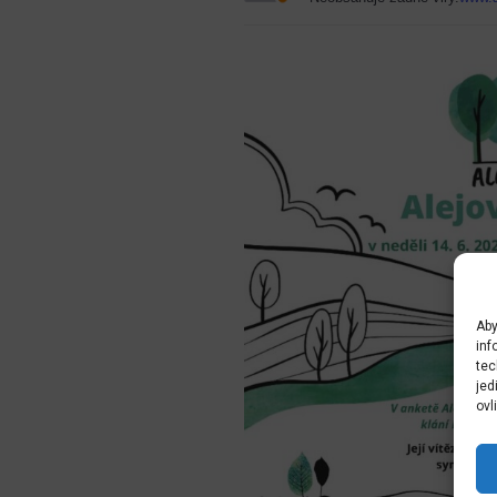
Aby
inf
tec
jed
ovl