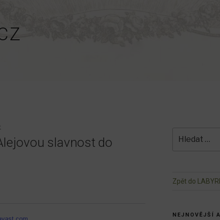
CZ
K
Hledat:
Alejovou slavnost do
Zpět do LABYR
NEJNOVĚJŠÍ 
avast.com