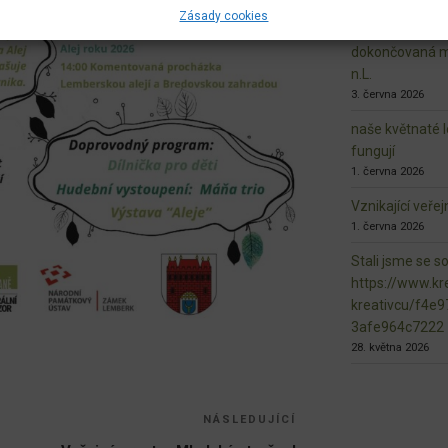
Zásady cookies
7. června 2026
dokončovaná ma
n.L.
3. června 2026
naše květnaté l
fungují
1. června 2026
Vznikající veře
1. června 2026
Stali jsme se s
https://www.kre
kreativcu/f4e
3afe964c7222
28. května 2026
NÁSLEDUJÍCÍ
Následující
příspěvek