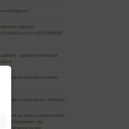
erecký labyrint !
 radostné realizace
.be/KL6boKuDnos?si=zBx8TDNlcKhR-
u důležité – zahájení revitalizace
Hlavna
r Mladská otevřen! Máme velikou
aši Alejovou slavnost do Lemberka !
vsky.denik.cz/zpravy_region/bolesla
ela-pod-bezdezem-alej-
ml naše krajinné úpravy