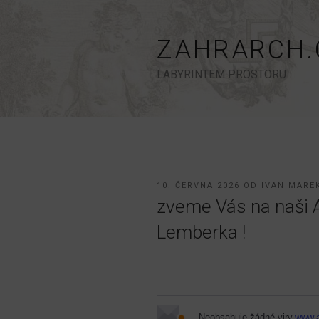
Přejít
k
obsahu
ZAHRARCH.
webu
LABYRINTEM PROSTORU
PUBLIKOVÁNO
10. ČERVNA 2026
OD
IVAN MARE
zveme Vás na naši 
Lemberka !
Neobsahuje žádné viry.
www.