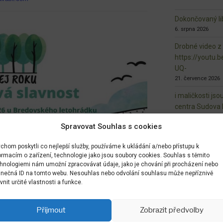
Dokončovaný lib
6. srpna 2026
Drobné video z
https://youtu
UQ-
21. července 2026
i maličkosti jso
centra Sudova 
20. července 2026
Spravovat Souhlas s cookies
Veřejný prosto
radost
chom poskytli co nejlepší služby, používáme k ukládání a/nebo přístupu k
20. července 2026
ormacím o zařízení, technologie jako jsou soubory cookies. Souhlas s těmito
hnologiemi nám umožní zpracovávat údaje, jako je chování při procházení nebo
zveme Vás na n
inečná ID na tomto webu. Nesouhlas nebo odvolání souhlasu může nepříznivě
ivnit určité vlastnosti a funkce.
10. června 2026
https://bolesla
Přijmout
Zobrazit předvolby
vko-brezinka-b
biodiverzita.ht