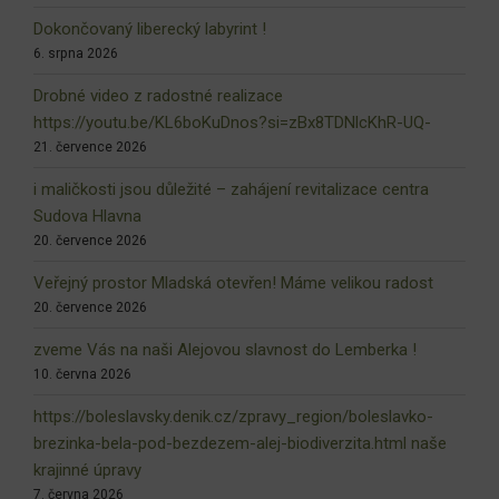
Dokončovaný liberecký labyrint !
6. srpna 2026
Drobné video z radostné realizace
https://youtu.be/KL6boKuDnos?si=zBx8TDNlcKhR-UQ-
21. července 2026
i maličkosti jsou důležité – zahájení revitalizace centra
Sudova Hlavna
20. července 2026
Veřejný prostor Mladská otevřen! Máme velikou radost
20. července 2026
zveme Vás na naši Alejovou slavnost do Lemberka !
10. června 2026
https://boleslavsky.denik.cz/zpravy_region/boleslavko-
brezinka-bela-pod-bezdezem-alej-biodiverzita.html naše
krajinné úpravy
7. června 2026