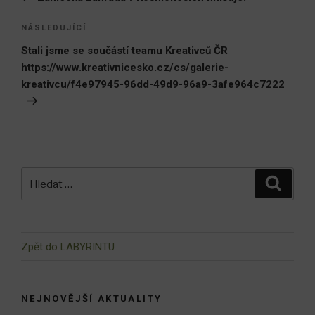
příspěvek
Následující
NÁSLEDUJÍCÍ
příspěvek
Stali jsme se součástí teamu Kreativců ČR
https://www.kreativnicesko.cz/cs/galerie-
kreativcu/f4e97945-96dd-49d9-96a9-3afe964c7222
Hledat:
Hledán
Zpět do LABYRINTU
NEJNOVĚJŠÍ AKTUALITY