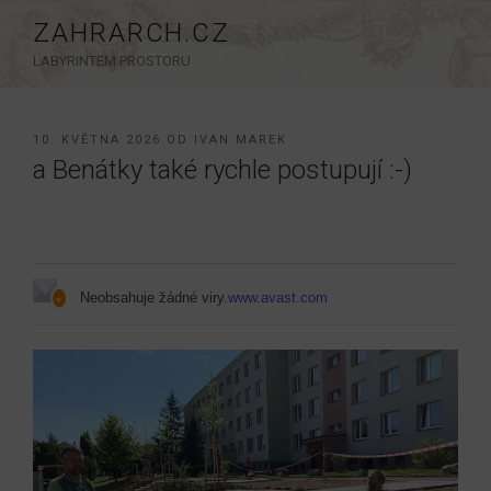
Přejít
ZAHRARCH.CZ
k
LABYRINTEM PROSTORU
obsahu
webu
PUBLIKOVÁNO
10. KVĚTNA 2026
OD
IVAN MAREK
a Benátky také rychle postupují :-)
Neobsahuje žádné viry.
www.avast.com