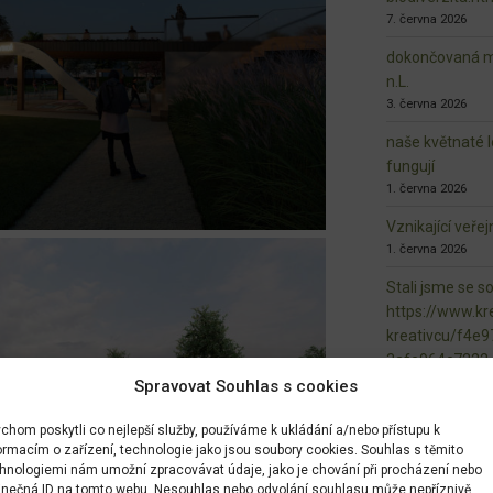
7. června 2026
dokončovaná ma
n.L.
3. června 2026
naše květnaté l
fungují
1. června 2026
Vznikající veře
1. června 2026
Stali jsme se s
https://www.kre
kreativcu/f4e
3afe964c7222
28. května 2026
Spravovat Souhlas s cookies
chom poskytli co nejlepší služby, používáme k ukládání a/nebo přístupu k
ormacím o zařízení, technologie jako jsou soubory cookies. Souhlas s těmito
hnologiemi nám umožní zpracovávat údaje, jako je chování při procházení nebo
inečná ID na tomto webu. Nesouhlas nebo odvolání souhlasu může nepříznivě