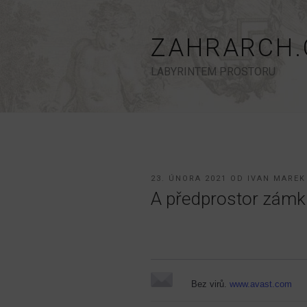
Přejít
k
obsahu
ZAHRARCH.
webu
LABYRINTEM PROSTORU
PUBLIKOVÁNO
23. ÚNORA 2021
OD
IVAN MAREK
A předprostor zámku
Bez virů.
www.avast.com