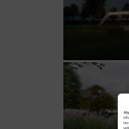
Aby
inf
tec
jed