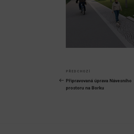
Navigace
Předchozí
PŘEDCHOZÍ
pro
příspěvek
Připravovaná úprava Návesního
prostoru na Borku
příspěvek