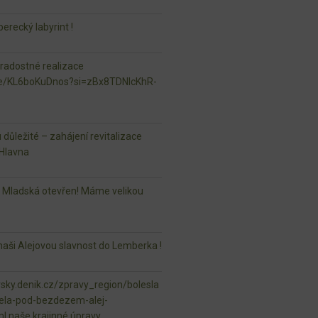
erecký labyrint !
 radostné realizace
.be/KL6boKuDnos?si=zBx8TDNlcKhR-
u důležité – zahájení revitalizace
Hlavna
r Mladská otevřen! Máme velikou
aši Alejovou slavnost do Lemberka !
vsky.denik.cz/zpravy_region/bolesla
ela-pod-bezdezem-alej-
ml naše krajinné úpravy