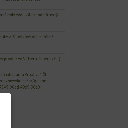
lá milá věc – Stacionář Brandýs
ouky v BEnátkách stále krásně
jný prostor ve VElkém Hubenově :-)
oučástí teamu Kreativců ČR
ativnicesko.cz/cs/galerie-
97945-96dd-49d9-96a9-