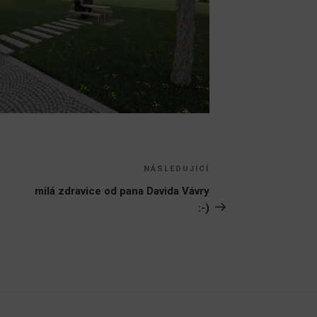
NÁSLEDUJÍCÍ
Následující
příspěvek
milá zdravice od pana Davida Vávry
:-)