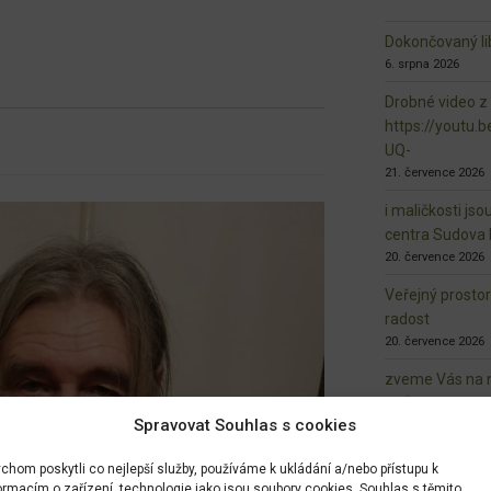
Dokončovaný lib
6. srpna 2026
Drobné video z
https://youtu
UQ-
21. července 2026
i maličkosti jso
centra Sudova 
20. července 2026
Veřejný prosto
radost
20. července 2026
zveme Vás na n
10. června 2026
Spravovat Souhlas s cookies
https://bolesla
vko-brezinka-b
chom poskytli co nejlepší služby, používáme k ukládání a/nebo přístupu k
biodiverzita.ht
ormacím o zařízení, technologie jako jsou soubory cookies. Souhlas s těmito