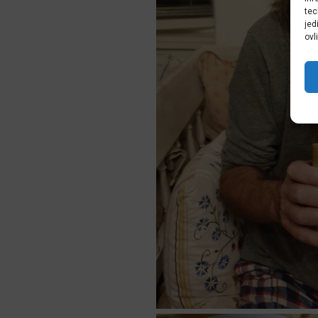
tec
jed
ovl