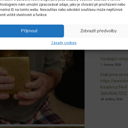
hnologiemi nám umožní zpracovávat údaje, jako je chování při procházení nebo
7. června 2026
inečná ID na tomto webu. Nesouhlas nebo odvolání souhlasu může nepříznivě
dokončovaná ma
ivnit určité vlastnosti a funkce.
n.L.
3. června 2026
Přijmout
Zobrazit předvolby
naše květnaté l
Zásady cookies
fungují
1. června 2026
Vznikající veře
1. června 2026
Stali jsme se s
https://www.kre
kreativcu/f4e
3afe964c7222
28. května 2026