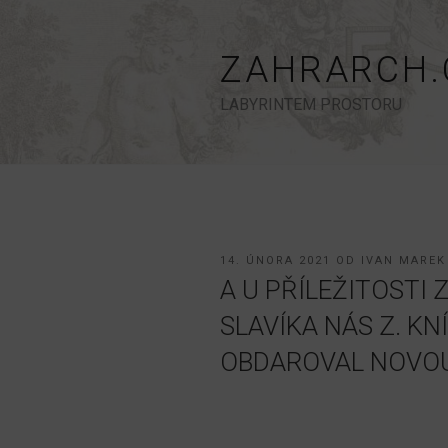
Přejít
k
obsahu
ZAHRARCH.
webu
LABYRINTEM PROSTORU
PUBLIKOVÁNO
14. ÚNORA 2021
OD
IVAN MAREK
A U PŘÍLEŽITOSTI 
SLAVÍKA NÁS Z. K
OBDAROVAL NOVOU