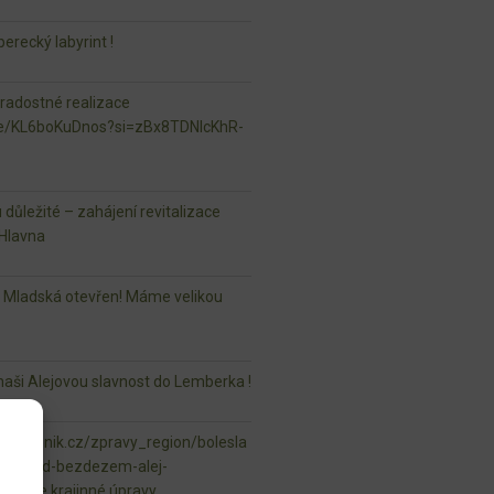
erecký labyrint !
 radostné realizace
.be/KL6boKuDnos?si=zBx8TDNlcKhR-
u důležité – zahájení revitalizace
Hlavna
r Mladská otevřen! Máme velikou
aši Alejovou slavnost do Lemberka !
vsky.denik.cz/zpravy_region/bolesla
ela-pod-bezdezem-alej-
ml naše krajinné úpravy