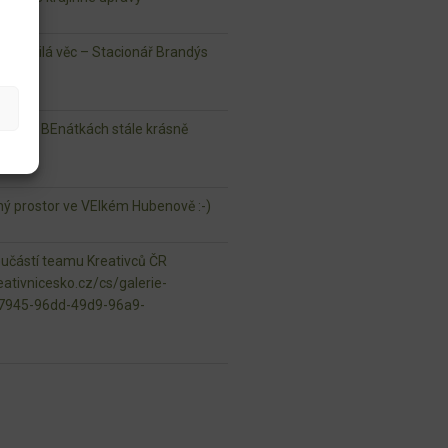
lá milá věc – Stacionář Brandýs
ouky v BEnátkách stále krásně
jný prostor ve VElkém Hubenově :-)
oučástí teamu Kreativců ČR
ativnicesko.cz/cs/galerie-
97945-96dd-49d9-96a9-