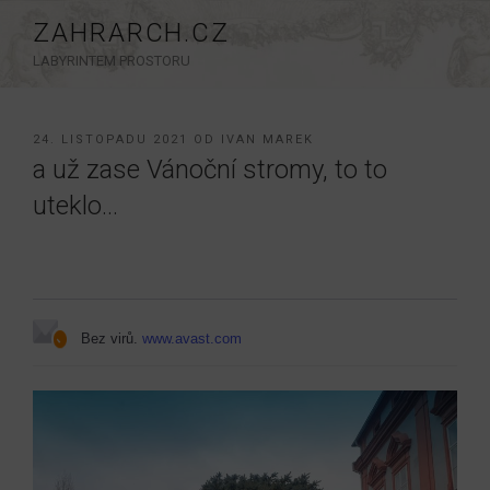
Přejít
ZAHRARCH.CZ
k
LABYRINTEM PROSTORU
obsahu
webu
PUBLIKOVÁNO
24. LISTOPADU 2021
OD
IVAN MAREK
a už zase Vánoční stromy, to to
uteklo…
Bez virů.
www.avast.com