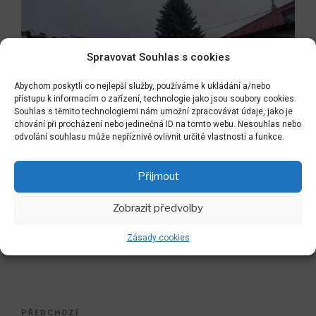
Spravovat Souhlas s cookies
Abychom poskytli co nejlepší služby, používáme k ukládání a/nebo
přístupu k informacím o zařízení, technologie jako jsou soubory cookies.
Souhlas s těmito technologiemi nám umožní zpracovávat údaje, jako je
chování při procházení nebo jedinečná ID na tomto webu. Nesouhlas nebo
odvolání souhlasu může nepříznivě ovlivnit určité vlastnosti a funkce.
Přijmout
Zobrazit předvolby
00:00
01:09
Zásady cookies
Navigace
Předchozí
PŘEDCHOZÍ