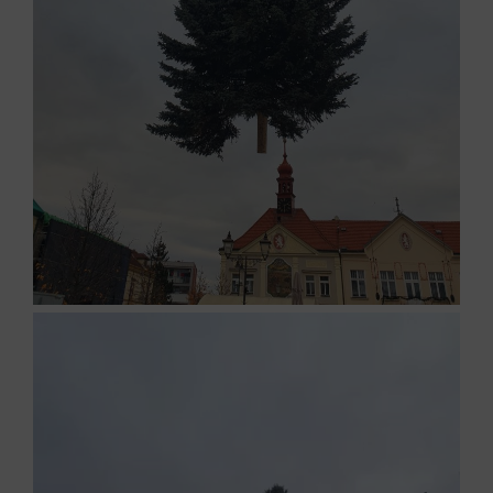
Video
přehrávač