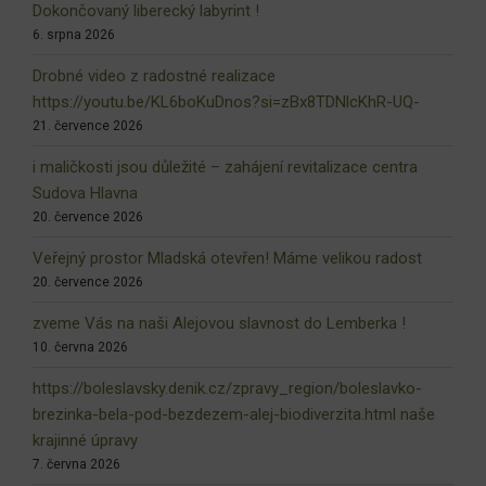
Dokončovaný liberecký labyrint !
6. srpna 2026
Drobné video z radostné realizace
https://youtu.be/KL6boKuDnos?si=zBx8TDNlcKhR-UQ-
21. července 2026
i maličkosti jsou důležité – zahájení revitalizace centra
Sudova Hlavna
20. července 2026
Veřejný prostor Mladská otevřen! Máme velikou radost
20. července 2026
zveme Vás na naši Alejovou slavnost do Lemberka !
10. června 2026
https://boleslavsky.denik.cz/zpravy_region/boleslavko-
brezinka-bela-pod-bezdezem-alej-biodiverzita.html naše
krajinné úpravy
7. června 2026