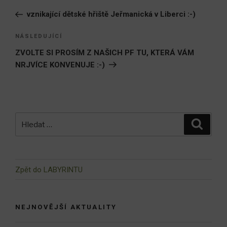
pro
příspěvek
vznikající dětské hřiště Jeřmanická v Liberci :-)
příspěvek
Následující
NÁSLEDUJÍCÍ
příspěvek
ZVOLTE SI PROSÍM Z NAŠICH PF TU, KTERÁ VÁM
NRJVÍCE KONVENUJE :-)
Hledat:
Hledán
Zpět do LABYRINTU
NEJNOVĚJŠÍ AKTUALITY