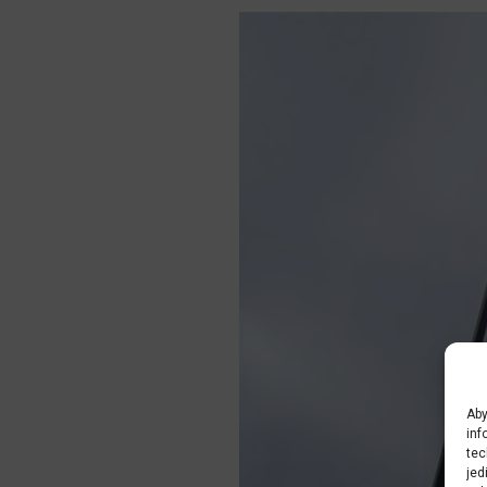
Aby
inf
tec
jed