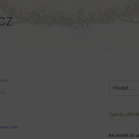
CZ
AREK
Hledat:
.,
Zpět do LABYR
avast.com
NEJNOVĚJŠÍ 