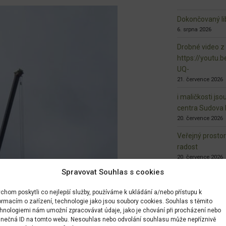
Dokončovaný lib
6. srpna 2026
Drobné video z
https://youtu
UQ-
21. července 2026
i maličkosti jso
centra Sudova 
20. července 2026
Veřejný prosto
radost
20. července 2026
Spravovat Souhlas s cookies
zveme Vás na n
10. června 2026
chom poskytli co nejlepší služby, používáme k ukládání a/nebo přístupu k
ormacím o zařízení, technologie jako jsou soubory cookies. Souhlas s těmito
https://bolesla
hnologiemi nám umožní zpracovávat údaje, jako je chování při procházení nebo
vko-brezinka-b
inečná ID na tomto webu. Nesouhlas nebo odvolání souhlasu může nepříznivě
biodiverzita.ht