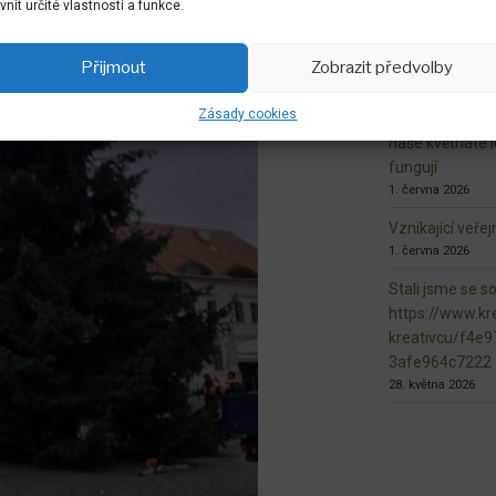
ivnit určité vlastnosti a funkce.
7. června 2026
dokončovaná ma
Přijmout
Zobrazit předvolby
n.L.
3. června 2026
Zásady cookies
naše květnaté l
fungují
1. června 2026
Vznikající veře
1. června 2026
Stali jsme se s
https://www.kre
kreativcu/f4e
3afe964c7222
28. května 2026