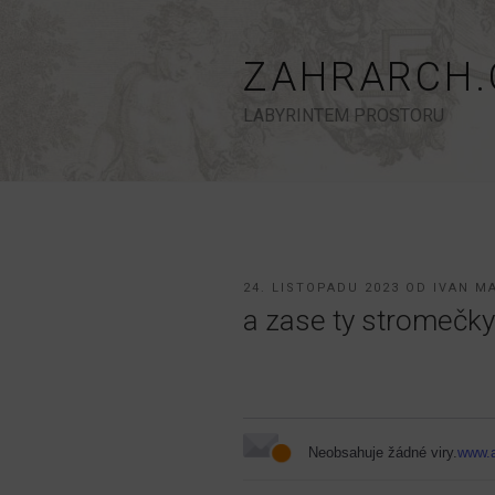
Přejít
k
obsahu
ZAHRARCH.
webu
LABYRINTEM PROSTORU
PUBLIKOVÁNO
24. LISTOPADU 2023
OD
IVAN M
a zase ty stromečky.
Neobsahuje žádné viry.
www.