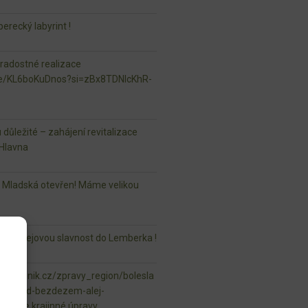
erecký labyrint !
 radostné realizace
.be/KL6boKuDnos?si=zBx8TDNlcKhR-
u důležité – zahájení revitalizace
Hlavna
r Mladská otevřen! Máme velikou
aši Alejovou slavnost do Lemberka !
vsky.denik.cz/zpravy_region/bolesla
ela-pod-bezdezem-alej-
ml naše krajinné úpravy