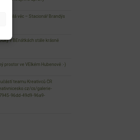
lá milá věc – Stacionář Brandýs
ouky v BEnátkách stále krásně
jný prostor ve VElkém Hubenově :-)
oučástí teamu Kreativců ČR
ativnicesko.cz/cs/galerie-
97945-96dd-49d9-96a9-