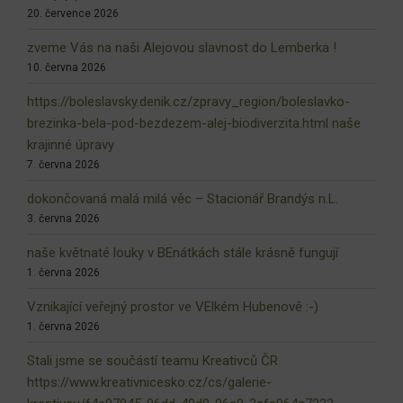
20. července 2026
zveme Vás na naši Alejovou slavnost do Lemberka !
10. června 2026
https://boleslavsky.denik.cz/zpravy_region/boleslavko-
brezinka-bela-pod-bezdezem-alej-biodiverzita.html naše
krajinné úpravy
7. června 2026
dokončovaná malá milá věc – Stacionář Brandýs n.L.
3. června 2026
naše květnaté louky v BEnátkách stále krásně fungují
1. června 2026
Vznikající veřejný prostor ve VElkém Hubenově :-)
1. června 2026
Stali jsme se součástí teamu Kreativců ČR
https://www.kreativnicesko.cz/cs/galerie-