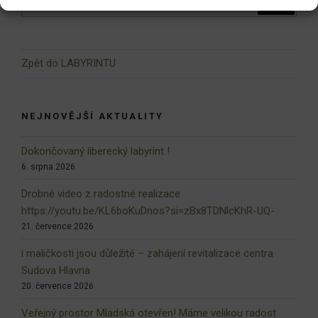
Zpět do LABYRINTU
NEJNOVĚJŠÍ AKTUALITY
Dokončovaný liberecký labyrint !
6. srpna 2026
Drobné video z radostné realizace
https://youtu.be/KL6boKuDnos?si=zBx8TDNlcKhR-UQ-
21. července 2026
i maličkosti jsou důležité – zahájení revitalizace centra
Sudova Hlavna
20. července 2026
Veřejný prostor Mladská otevřen! Máme velikou radost