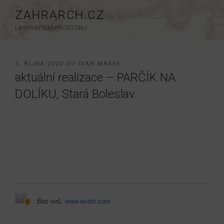
Přejít
ZAHRARCH.CZ
k
LABYRINTEM PROSTORU
obsahu
webu
PUBLIKOVÁNO
5. ŘÍJNA 2020
OD
IVAN MAREK
aktuální realizace – PARČÍK NA
DOLÍKU, Stará Boleslav
Bez virů.
www.avast.com