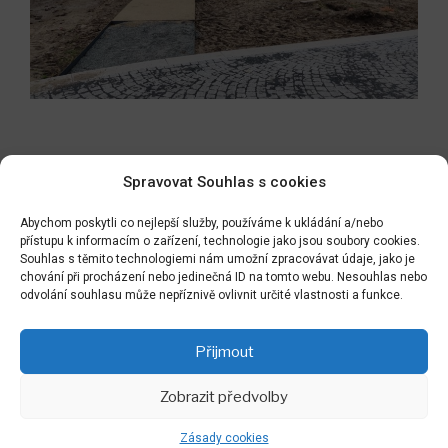
Navigace
Předchozí
PŘEDCHOZÍ
Spravovat Souhlas s cookies
pro
příspěvek
NÁŠ AKTIVNÍ PARK POD VODOJEMEM PO
příspěvek
Abychom poskytli co nejlepší služby, používáme k ukládání a/nebo
DVOULETÉM UŽÍVÁNÍ
přístupu k informacím o zařízení, technologie jako jsou soubory cookies.
Souhlas s těmito technologiemi nám umožní zpracovávat údaje, jako je
Následující
NÁSLEDUJÍCÍ
chování při procházení nebo jedinečná ID na tomto webu. Nesouhlas nebo
odvolání souhlasu může nepříznivě ovlivnit určité vlastnosti a funkce.
příspěvek
Druhá souběžná realizace – ZELENÉ STŘECHY NA ZŠ
PALACHOVA
Přijmout
Zobrazit předvolby
Hledat:
Zásady cookies
Hledán