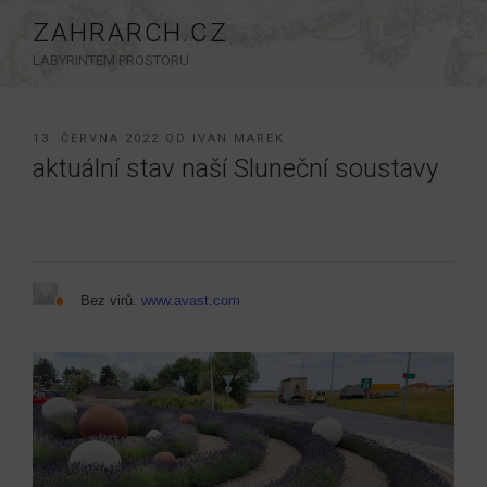
Přejít
ZAHRARCH.CZ
k
LABYRINTEM PROSTORU
obsahu
webu
PUBLIKOVÁNO
13. ČERVNA 2022
OD
IVAN MAREK
aktuální stav naší Sluneční soustavy
Bez virů.
www.avast.com