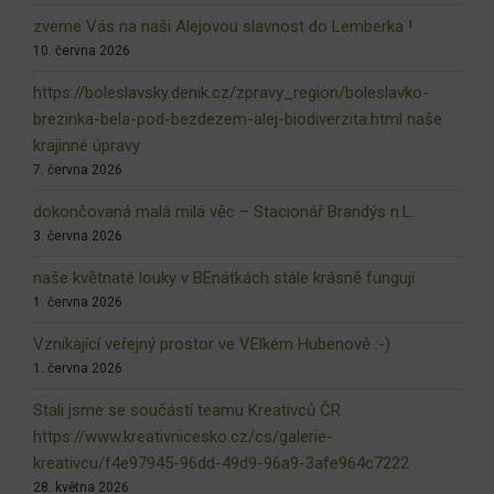
zveme Vás na naši Alejovou slavnost do Lemberka !
10. června 2026
https://boleslavsky.denik.cz/zpravy_region/boleslavko-
brezinka-bela-pod-bezdezem-alej-biodiverzita.html naše
krajinné úpravy
7. června 2026
dokončovaná malá milá věc – Stacionář Brandýs n.L.
3. června 2026
naše květnaté louky v BEnátkách stále krásně fungují
1. června 2026
Vznikající veřejný prostor ve VElkém Hubenově :-)
1. června 2026
Stali jsme se součástí teamu Kreativců ČR
https://www.kreativnicesko.cz/cs/galerie-
kreativcu/f4e97945-96dd-49d9-96a9-3afe964c7222
28. května 2026