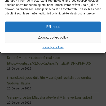
přístupu k informacím o zařízení, technologie jako jsou soubory cookies.
Souhlas s těmito technologiemi nám umožní zpracovávat údaje, jako je
chování při procházení nebo jedinečná ID na tomto webu. Nesouhlas nebo
odvolání souhlasu může nepříznivě ovlivnit určité vlastnosti a funkce.
Zpět do LABYRINTU
Přijmout
NEJNOVĚJŠÍ AKTUALITY
Zobrazit předvolby
Dokončovaný liberecký labyrint !
Zásady cookies
6. srpna 2026
Drobné video z radostné realizace
https://youtu.be/KL6boKuDnos?si=zBx8TDNlcKhR-UQ-
21. července 2026
i maličkosti jsou důležité – zahájení revitalizace centra
Sudova Hlavna
20. července 2026
Veřejný prostor Mladská otevřen! Máme velikou radost
20. července 2026