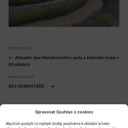
Navigace
Předchozí
PŘEDCHOZÍ
pro
příspěvek
Aktuální stav Mandloňového sadu a květnaté louky v
příspěvek
BEnátkách
Následující
NÁSLEDUJÍCÍ
příspěvek
BEZ KOMENTÁŘE…
Spravovat Souhlas s cookies
Hledat:
Hledán
Abychom poskytli co nejlepší služby, používáme k ukládání a/nebo