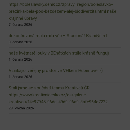
https://boleslavsky.denik.cz/zpravy_region/boleslavko-
brezinka-bela-pod-bezdezem-alej-biodiverzita.html naše
krajinné úpravy
7. června 2026
dokončovaná malá milá věc – Stacionář Brandýs n.L.
3. června 2026
naše květnaté louky v BEnátkách stále krásně fungují
1. června 2026
Vznikající veřejný prostor ve VElkém Hubenově :-)
1. června 2026
Stali jsme se součástí teamu Kreativců ČR
https://www.kreativnicesko.cz/cs/galerie-
kreativcu/f4e97945-96dd-49d9-96a9-3afe964c7222
28. května 2026