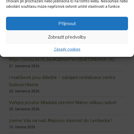
chování při procházení nebo jedinečná ID na tomto webu. Nesouhlas nebo
odvolání souhlasu může nepříznivě ovlivnit určité vlastnosti a funkce.
NEJNOVĚJŠÍ AKTUALITY
Přijmout
Dokončovaný liberecký labyrint !
Zobrazit předvolby
6. srpna 2026
Zásady cookies
Drobné video z radostné realizace
https://youtu.be/KL6boKuDnos?si=zBx8TDNlcKhR-UQ-
21. července 2026
i maličkosti jsou důležité – zahájení revitalizace centra
Sudova Hlavna
20. července 2026
Veřejný prostor Mladská otevřen! Máme velikou radost
20. července 2026
zveme Vás na naši Alejovou slavnost do Lemberka !
10. června 2026