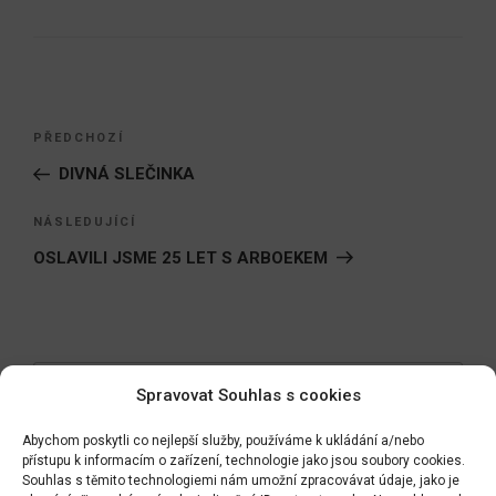
Navigace
Předchozí
PŘEDCHOZÍ
pro
příspěvek
DIVNÁ SLEČINKA
příspěvek
Následující
NÁSLEDUJÍCÍ
příspěvek
OSLAVILI JSME 25 LET S ARBOEKEM
Hledat:
Hledán
Spravovat Souhlas s cookies
Abychom poskytli co nejlepší služby, používáme k ukládání a/nebo
přístupu k informacím o zařízení, technologie jako jsou soubory cookies.
Souhlas s těmito technologiemi nám umožní zpracovávat údaje, jako je
Zpět do LABYRINTU