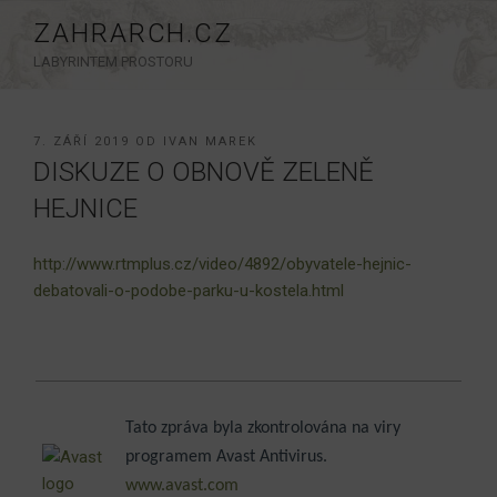
Přejít
ZAHRARCH.CZ
k
LABYRINTEM PROSTORU
obsahu
webu
PUBLIKOVÁNO
7. ZÁŘÍ 2019
OD
IVAN MAREK
DISKUZE O OBNOVĚ ZELENĚ
HEJNICE
http://www.rtmplus.cz/video/4892/obyvatele-hejnic-
debatovali-o-podobe-parku-u-kostela.html
Tato zpráva byla zkontrolována na viry
programem Avast Antivirus.
www.avast.com