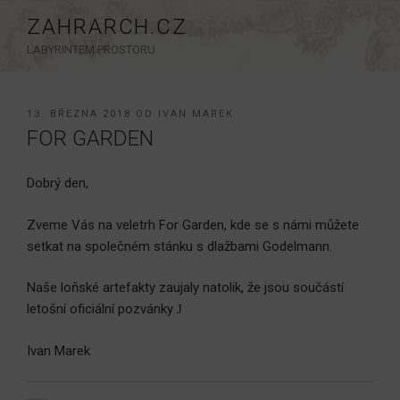
Přejít
ZAHRARCH.CZ
k
LABYRINTEM PROSTORU
obsahu
webu
PUBLIKOVÁNO
13. BŘEZNA 2018
OD
IVAN MAREK
FOR GARDEN
Dobrý den,
Zveme Vás na veletrh For Garden, kde se s námi můžete
setkat na společném stánku s dlažbami Godelmann.
Naše loňské artefakty zaujaly natolik, že jsou součástí
letošní oficiální pozvánky
J
Ivan Marek