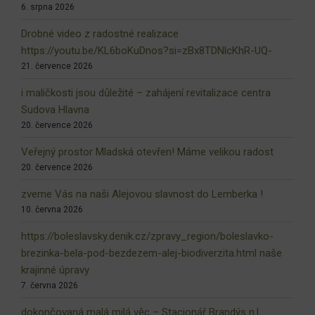
6. srpna 2026
Drobné video z radostné realizace
https://youtu.be/KL6boKuDnos?si=zBx8TDNlcKhR-UQ-
21. července 2026
i maličkosti jsou důležité – zahájení revitalizace centra
Sudova Hlavna
20. července 2026
Veřejný prostor Mladská otevřen! Máme velikou radost
20. července 2026
zveme Vás na naši Alejovou slavnost do Lemberka !
10. června 2026
https://boleslavsky.denik.cz/zpravy_region/boleslavko-
brezinka-bela-pod-bezdezem-alej-biodiverzita.html naše
krajinné úpravy
7. června 2026
dokončovaná malá milá věc – Stacionář Brandýs n.L.