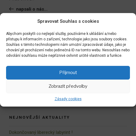
pro
příspěvek
napsali o nás…
příspěvek
Spravovat Souhlas s cookies
Následující
NÁSLEDUJÍCÍ
příspěvek
PREZIDENT
Abychom poskytli co nejlepší služby, používáme k ukládání a/nebo
přístupu k informacím o zařízení, technologie jako jsou soubory cookies.
Souhlas s těmito technologiemi nám umožní zpracovávat údaje, jako je
chování při procházení nebo jedinečná ID na tomto webu. Nesouhlas nebo
odvolání souhlasu může nepříznivě ovlivnit určité vlastnosti a funkce.
Hledat:
Hledán
Přijmout
Zobrazit předvolby
Zpět do LABYRINTU
Zásady cookies
NEJNOVĚJŠÍ AKTUALITY
Dokončovaný liberecký labyrint !