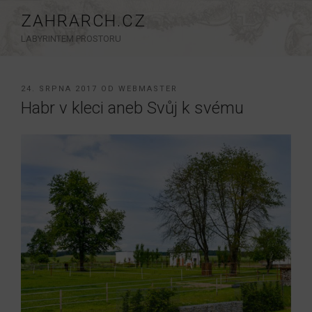
Přejít
ZAHRARCH.CZ
k
LABYRINTEM PROSTORU
obsahu
webu
PUBLIKOVÁNO
24. SRPNA 2017
OD
WEBMASTER
Habr v kleci aneb Svůj k svému