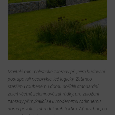
Majitelé minimalistické zahrady při jejím budování
postupovali neobvykle, leč logicky. Zatímco
staršímu roubenému domu pořídili standardní
zeleň včetně zeleninové zahrádky, pro založení
zahrady přimykající se k modernímu rodinnému
domu povolali zahradní architektku. Ať navrhne, co