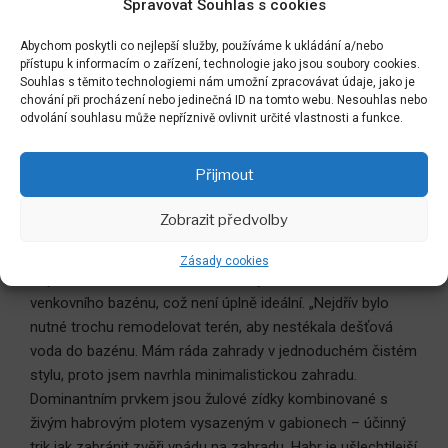
Spravovat Souhlas s cookies
Abychom poskytli co nejlepší služby, používáme k ukládání a/nebo
přístupu k informacím o zařízení, technologie jako jsou soubory cookies.
Souhlas s těmito technologiemi nám umožní zpracovávat údaje, jako je
chování při procházení nebo jedinečná ID na tomto webu. Nesouhlas nebo
odvolání souhlasu může nepříznivě ovlivnit určité vlastnosti a funkce.
Přijmout
Zobrazit předvolby
PLOT JAKO DOMINANTA
Zásady cookies
Když se začala zahrada budovat, byl už dům hotov včetně
venkovního bazénu, což není úplně ideální. „Nejdřív bylo
nutné trochu remodelovat terén, aby nestékala dešťová
voda do bazénu. Mám ráda zahrady v jednoduchém čistém
stylu, proto jsem navrhla minimalistickou zahradu.
Dominantním prvkem jsou žulové zídky kombinované s
živým habrovým plotem vysazeným v gabionech – účinný
trik jak zabránit zvěři vpádu na zahradu. Habr je ušlechtilejší