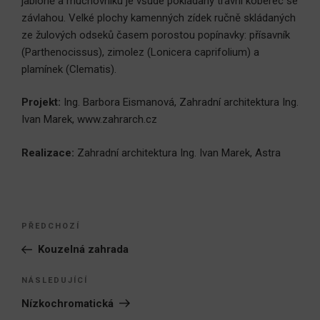
jabloně a muchovníku je všude pokládaný travní koberec se
závlahou. Velké plochy kamenných zídek ručně skládaných
ze žulových odseků časem porostou popínavky: přísavník
(Parthenocissus), zimolez (Lonicera caprifolium) a
plamínek (Clematis).
Projekt:
Ing. Barbora Eismanová, Zahradní architektura Ing.
Ivan Marek, www.zahrarch.cz
Realizace:
Zahradní architektura Ing. Ivan Marek, Astra
Navigace
Předchozí
PŘEDCHOZÍ
pro
příspěvek
Kouzelná zahrada
příspěvek
Následující
NÁSLEDUJÍCÍ
příspěvek
Nízkochromatická