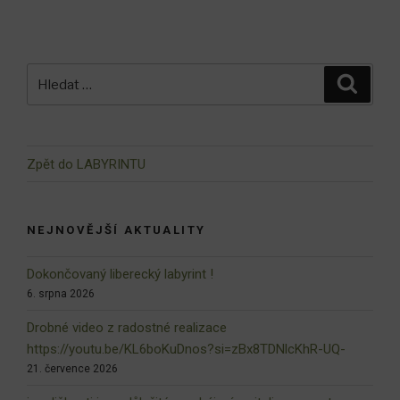
Hledat:
Hledán
Zpět do LABYRINTU
NEJNOVĚJŠÍ AKTUALITY
Dokončovaný liberecký labyrint !
6. srpna 2026
Drobné video z radostné realizace
https://youtu.be/KL6boKuDnos?si=zBx8TDNlcKhR-UQ-
21. července 2026