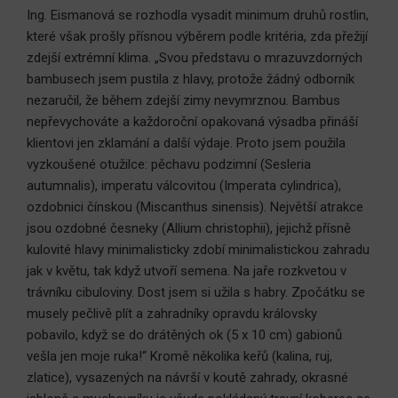
Ing. Eismanová se rozhodla vysadit minimum druhů rostlin,
které však prošly přísnou výběrem podle kritéria, zda přežijí
zdejší extrémní klima. „Svou představu o mrazuvzdorných
bambusech jsem pustila z hlavy, protože žádný odborník
nezaručil, že během zdejší zimy nevymrznou. Bambus
nepřevychováte a každoroční opakovaná výsadba přináší
klientovi jen zklamání a další výdaje. Proto jsem použila
vyzkoušené otužilce: pěchavu podzimní (Sesleria
autumnalis), imperatu válcovitou (Imperata cylindrica),
ozdobnici čínskou (Miscanthus sinensis). Největší atrakce
jsou ozdobné česneky (Allium christophii), jejichž přísně
kulovité hlavy minimalisticky zdobí minimalistickou zahradu
jak v květu, tak když utvoří semena. Na jaře rozkvetou v
trávníku cibuloviny. Dost jsem si užila s habry. Zpočátku se
musely pečlivě plít a zahradníky opravdu královsky
pobavilo, když se do drátěných ok (5 x 10 cm) gabionů
vešla jen moje ruka!“ Kromě několika keřů (kalina, ruj,
zlatice), vysazených na návrší v koutě zahrady, okrasné