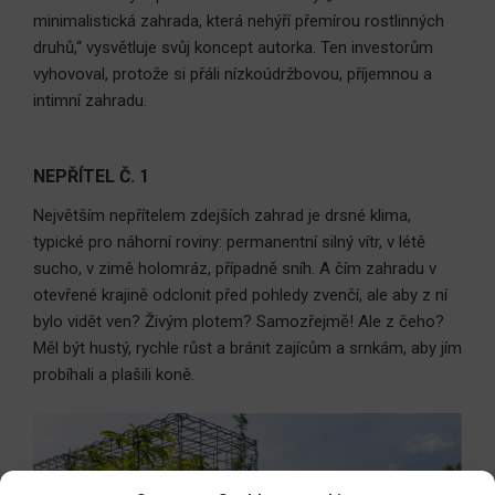
minimalistická zahrada, která nehýří přemírou rostlinných
druhů,“ vysvětluje svůj koncept autorka. Ten investorům
vyhovoval, protože si přáli nízkoúdržbovou, příjemnou a
intimní zahradu.
NEPŘÍTEL Č. 1
Největším nepřítelem zdejších zahrad je drsné klima,
typické pro náhorní roviny: permanentní silný vítr, v létě
sucho, v zimě holomráz, případně sníh. A čím zahradu v
otevřené krajině odclonit před pohledy zvenčí, ale aby z ní
bylo vidět ven? Živým plotem? Samozřejmě! Ale z čeho?
Měl být hustý, rychle růst a bránit zajícům a srnkám, aby jím
probíhali a plašili koně.