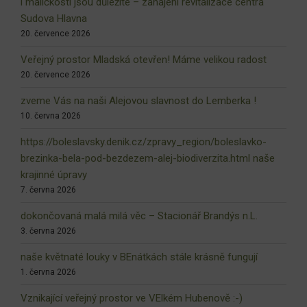
i maličkosti jsou důležité – zahájení revitalizace centra
Sudova Hlavna
20. července 2026
Veřejný prostor Mladská otevřen! Máme velikou radost
20. července 2026
zveme Vás na naši Alejovou slavnost do Lemberka !
10. června 2026
https://boleslavsky.denik.cz/zpravy_region/boleslavko-
brezinka-bela-pod-bezdezem-alej-biodiverzita.html naše
krajinné úpravy
7. června 2026
dokončovaná malá milá věc – Stacionář Brandýs n.L.
3. června 2026
naše květnaté louky v BEnátkách stále krásně fungují
1. června 2026
Vznikající veřejný prostor ve VElkém Hubenově :-)