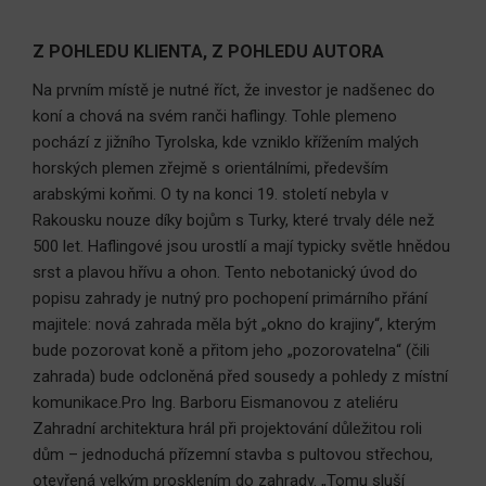
Z POHLEDU KLIENTA, Z POHLEDU AUTORA
Na prvním místě je nutné říct, že investor je nadšenec do
koní a chová na svém ranči haflingy. Tohle plemeno
pochází z jižního Tyrolska, kde vzniklo křížením malých
horských plemen zřejmě s orientálními, především
arabskými koňmi. O ty na konci 19. století nebyla v
Rakousku nouze díky bojům s Turky, které trvaly déle než
500 let. Haflingové jsou urostlí a mají typicky světle hnědou
srst a plavou hřívu a ohon. Tento nebotanický úvod do
popisu zahrady je nutný pro pochopení primárního přání
majitele: nová zahrada měla být „okno do krajiny“, kterým
bude pozorovat koně a přitom jeho „pozorovatelna“ (čili
zahrada) bude odcloněná před sousedy a pohledy z místní
komunikace.Pro Ing. Barboru Eismanovou z ateliéru
Zahradní architektura hrál při projektování důležitou roli
dům – jednoduchá přízemní stavba s pultovou střechou,
otevřená velkým prosklením do zahrady. „Tomu sluší