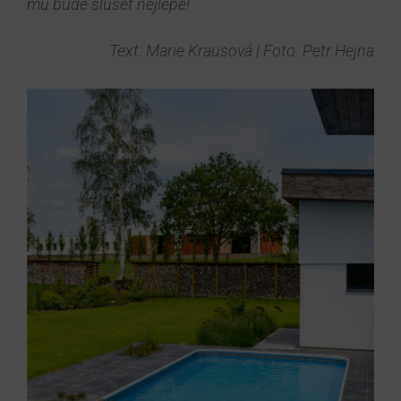
mu bude slušet nejlépe!
Text: Marie Krausová | Foto: Petr Hejna