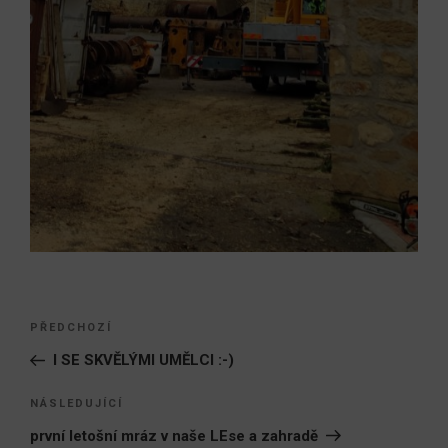
Navigace
Předchozí
PŘEDCHOZÍ
pro
příspěvek
I SE SKVĚLÝMI UMĚLCI :-)
příspěvek
Následující
NÁSLEDUJÍCÍ
příspěvek
první letošní mráz v naše LEse a zahradě