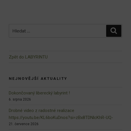
Hledat:
Hledán
Zpět do LABYRINTU
NEJNOVĚJŠÍ AKTUALITY
Dokončovaný liberecký labyrint !
6. srpna 2026
Drobné video z radostné realizace
https://youtu.be/KL6boKuDnos?si=zBx8TDNlcKhR-UQ-
21. července 2026