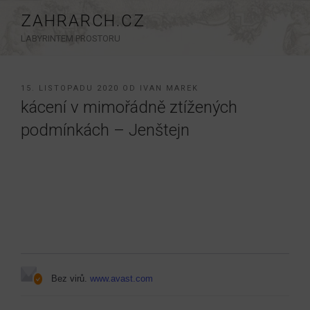
Přejít
ZAHRARCH.CZ
k
LABYRINTEM PROSTORU
obsahu
webu
PUBLIKOVÁNO
15. LISTOPADU 2020
OD
IVAN MAREK
kácení v mimořádně ztížených
podmínkách – Jenštejn
Bez virů.
www.avast.com