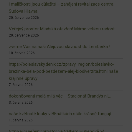
i maličkosti jsou důležité – zahájení revitalizace centra
Sudova Hlavna
20. července 2026
Veřejný prostor Mladská otevřen! Máme velikou radost
20. července 2026
zveme Vás na naši Alejovou slavnost do Lemberka !
10. června 2026
https://boleslavsky.denik.cz/zpravy_region/boleslavko-
brezinka-bela-pod-bezdezem-alej-biodiverzita.html naše
krajinné úpravy
7. června 2026
dokončovaná malá milá věc – Stacionář Brandýs n.L.
3. června 2026
naše květnaté louky v BEnátkách stále krásně fungují
1. června 2026
Vznikající veřejný prostor ve VElkém Hubenově :-)