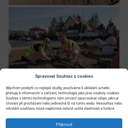
Spravovat Souhlas s cookies
Abychom poskytli co nejlepší služby, používáme k ukládání a/nebo
přístupu k informacím o zařízení, technologie jako jsou soubory cookies.
Souhlas s těmito technologiemi nám umožní zpracovávat údaje, jako je
chování při procházení nebo jedinečná ID na tomto webu. Nesouhlas nebo
Navigace
odvolání souhlasu může nepříznivě ovlivnit určité vlastnosti a funkce.
Předchozí
PŘEDCHOZÍ
pro
příspěvek
náš rozkvetlý Toušeňský a Kostelecký park
příspěvek
Přijmout