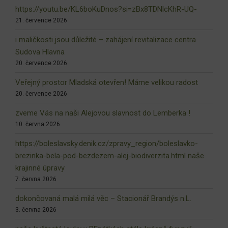
https://youtu.be/KL6boKuDnos?si=zBx8TDNlcKhR-UQ-
21. července 2026
i maličkosti jsou důležité – zahájení revitalizace centra
Sudova Hlavna
20. července 2026
Veřejný prostor Mladská otevřen! Máme velikou radost
20. července 2026
zveme Vás na naši Alejovou slavnost do Lemberka !
10. června 2026
https://boleslavsky.denik.cz/zpravy_region/boleslavko-
brezinka-bela-pod-bezdezem-alej-biodiverzita.html naše
krajinné úpravy
7. června 2026
dokončovaná malá milá věc – Stacionář Brandýs n.L.
3. června 2026