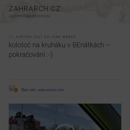
Přejít
ZAHRARCH.CZ
k
LABYRINTEM PROSTORU
obsahu
webu
PUBLIKOVÁNO
11. KVĚTNA 2021
OD
IVAN MAREK
kolotoč na kruháku v BEnátkách –
pokračování :-)
Bez virů.
www.avast.com
Video
přehrávač