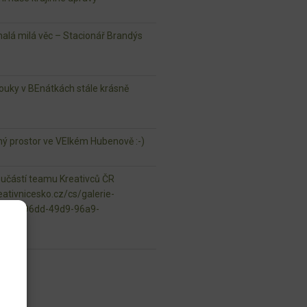
lá milá věc – Stacionář Brandýs
ouky v BEnátkách stále krásně
jný prostor ve VElkém Hubenově :-)
oučástí teamu Kreativců ČR
ativnicesko.cz/cs/galerie-
97945-96dd-49d9-96a9-