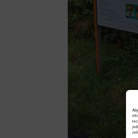
Aby
inf
tec
jed
ovl