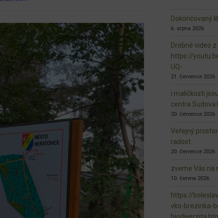
Dokončovaný lib
6. srpna 2026
Drobné video z
https://youtu
UQ-
21. července 2026
i maličkosti jso
centra Sudova 
20. července 2026
Veřejný prosto
radost
20. července 2026
zveme Vás na n
10. června 2026
https://bolesla
vko-brezinka-b
biodiverzita.ht