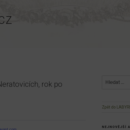
CZ
Hledat:
eratovicích, rok po
Zpět do LABYR
NEJNOVĚJŠÍ 
avast.com