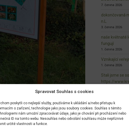
7. června 2026
dokončovaná ma
n.L.
3. června 2026
naše květnaté l
fungují
1. června 2026
Vznikající veře
1. června 2026
Stali jsme se s
https://www.kre
kreativcu/f4e
Spravovat Souhlas s cookies
3afe964c7222
28. května 2026
chom poskytli co nejlepší služby, používáme k ukládání a/nebo přístupu k
ormacím o zařízení, technologie jako jsou soubory cookies. Souhlas s těmito
hnologiemi nám umožní zpracovávat údaje, jako je chování při procházení nebo
inečná ID na tomto webu. Nesouhlas nebo odvolání souhlasu může nepříznivě
ivnit určité vlastnosti a funkce.