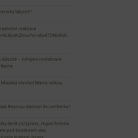
erecký labyrint !
 radostné realizace
.be/KL6boKuDnos?si=zBx8TDNlcKhR-
u důležité – zahájení revitalizace
Hlavna
r Mladská otevřen! Máme velikou
aši Alejovou slavnost do Lemberka !
vsky.denik.cz/zpravy_region/bolesla
ela-pod-bezdezem-alej-
ml naše krajinné úpravy