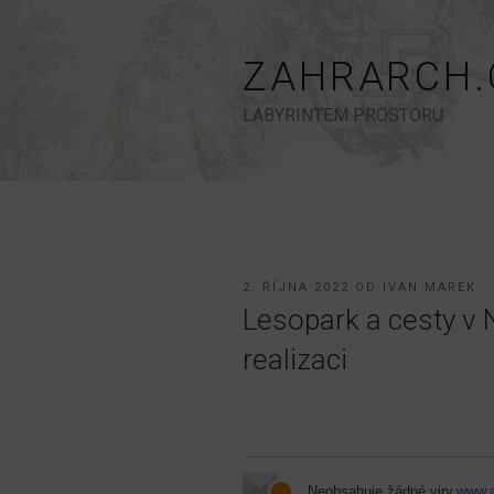
Přejít
k
obsahu
ZAHRARCH.
webu
LABYRINTEM PROSTORU
PUBLIKOVÁNO
2. ŘÍJNA 2022
OD
IVAN MAREK
Lesopark a cesty v N
realizaci
Neobsahuje žádné viry.
www.