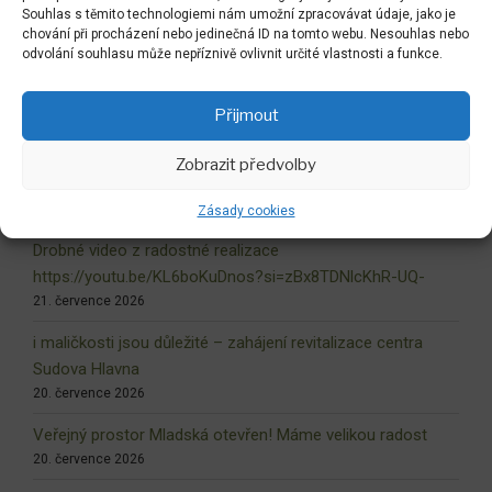
Souhlas s těmito technologiemi nám umožní zpracovávat údaje, jako je
chování při procházení nebo jedinečná ID na tomto webu. Nesouhlas nebo
Zpět do LABYRINTU
odvolání souhlasu může nepříznivě ovlivnit určité vlastnosti a funkce.
Přijmout
NEJNOVĚJŠÍ AKTUALITY
Zobrazit předvolby
Dokončovaný liberecký labyrint !
6. srpna 2026
Zásady cookies
Drobné video z radostné realizace
https://youtu.be/KL6boKuDnos?si=zBx8TDNlcKhR-UQ-
21. července 2026
i maličkosti jsou důležité – zahájení revitalizace centra
Sudova Hlavna
20. července 2026
Veřejný prostor Mladská otevřen! Máme velikou radost
20. července 2026