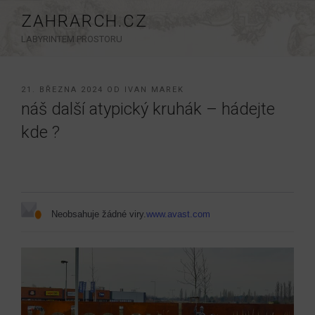
Přejít
ZAHRARCH.CZ
k
LABYRINTEM PROSTORU
obsahu
webu
PUBLIKOVÁNO
21. BŘEZNA 2024
OD
IVAN MAREK
náš další atypický kruhák – hádejte
kde ?
Neobsahuje žádné viry.
www.avast.com