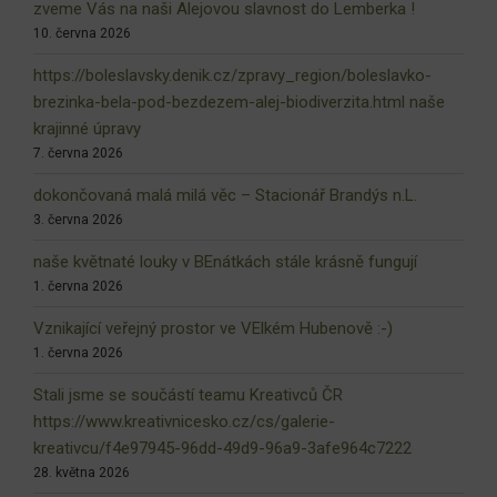
zveme Vás na naši Alejovou slavnost do Lemberka !
10. června 2026
https://boleslavsky.denik.cz/zpravy_region/boleslavko-
brezinka-bela-pod-bezdezem-alej-biodiverzita.html naše
krajinné úpravy
7. června 2026
dokončovaná malá milá věc – Stacionář Brandýs n.L.
3. června 2026
naše květnaté louky v BEnátkách stále krásně fungují
1. června 2026
Vznikající veřejný prostor ve VElkém Hubenově :-)
1. června 2026
Stali jsme se součástí teamu Kreativců ČR
https://www.kreativnicesko.cz/cs/galerie-
kreativcu/f4e97945-96dd-49d9-96a9-3afe964c7222
28. května 2026