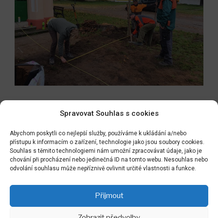
Spravovat Souhlas s cookies
Navigace
Předchozí
PŘEDCHOZÍ
pro
Abychom poskytli co nejlepší služby, používáme k ukládání a/nebo
příspěvek
MNICHOV GK zde pracujeme nejen jako zahradníci
přístupu k informacím o zařízení, technologie jako jsou soubory cookies.
příspěvek
a arboristé, ale i jako zedníci na lanech :-)
Souhlas s těmito technologiemi nám umožní zpracovávat údaje, jako je
chování při procházení nebo jedinečná ID na tomto webu. Nesouhlas nebo
odvolání souhlasu může nepříznivě ovlivnit určité vlastnosti a funkce.
Následující
NÁSLEDUJÍCÍ
příspěvek
DALŠÍ ETAPA ZAHRADNICKÝCH PRACÍ A
Přijmout
MALTOVÝCH CEST V HABŘINĚ VE VÝCHODNÍCH
ČECHÁCH
Zobrazit předvolby