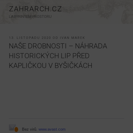
Přejít
ZAHRARCH.CZ
k
LABYRINTEM PROSTORU
obsahu
webu
PUBLIKOVÁNO
13. LISTOPADU 2020
OD
IVAN MAREK
NAŠE DROBNOSTI – NÁHRADA
HISTORICKÝCH LIP PŘED
KAPLIČKOU V BYŠIČKÁCH
Bez virů.
www.avast.com