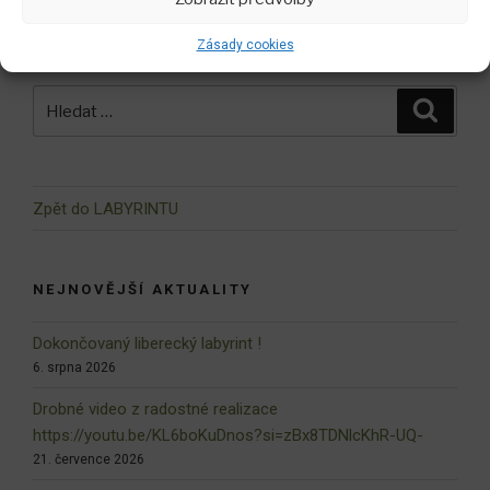
Zásady cookies
Hledat:
Hledán
Zpět do LABYRINTU
NEJNOVĚJŠÍ AKTUALITY
Dokončovaný liberecký labyrint !
6. srpna 2026
Drobné video z radostné realizace
https://youtu.be/KL6boKuDnos?si=zBx8TDNlcKhR-UQ-
21. července 2026