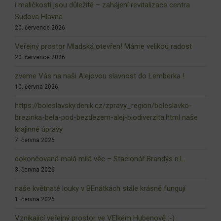
i maličkosti jsou důležité – zahájení revitalizace centra
Sudova Hlavna
20. července 2026
Veřejný prostor Mladská otevřen! Máme velikou radost
20. července 2026
zveme Vás na naši Alejovou slavnost do Lemberka !
10. června 2026
https://boleslavsky.denik.cz/zpravy_region/boleslavko-
brezinka-bela-pod-bezdezem-alej-biodiverzita.html naše
krajinné úpravy
7. června 2026
dokončovaná malá milá věc – Stacionář Brandýs n.L.
3. června 2026
naše květnaté louky v BEnátkách stále krásně fungují
1. června 2026
Vznikající veřejný prostor ve VElkém Hubenově :-)