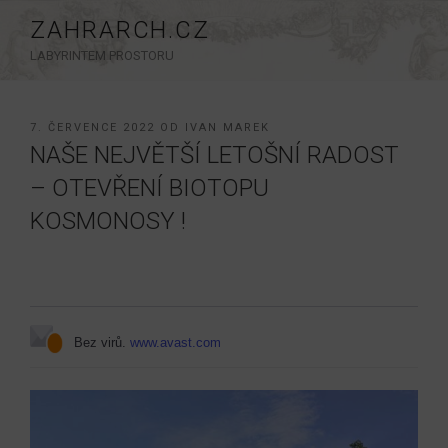
Přejít
ZAHRARCH.CZ
k
LABYRINTEM PROSTORU
obsahu
webu
PUBLIKOVÁNO
7. ČERVENCE 2022
OD
IVAN MAREK
NAŠE NEJVĚTŠÍ LETOŠNÍ RADOST
– OTEVŘENÍ BIOTOPU
KOSMONOSY !
Bez virů.
www.avast.com