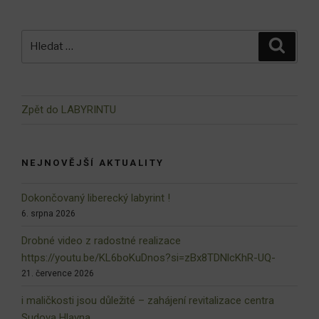
Hledat:
Hledán
Zpět do LABYRINTU
NEJNOVĚJŠÍ AKTUALITY
Dokončovaný liberecký labyrint !
6. srpna 2026
Drobné video z radostné realizace
https://youtu.be/KL6boKuDnos?si=zBx8TDNlcKhR-UQ-
21. července 2026
i maličkosti jsou důležité – zahájení revitalizace centra
Sudova Hlavna