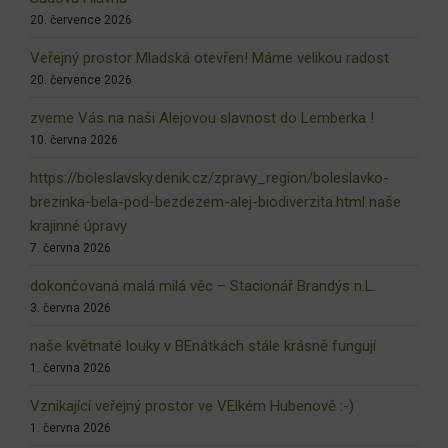
20. července 2026
Veřejný prostor Mladská otevřen! Máme velikou radost
20. července 2026
zveme Vás na naši Alejovou slavnost do Lemberka !
10. června 2026
https://boleslavsky.denik.cz/zpravy_region/boleslavko-
brezinka-bela-pod-bezdezem-alej-biodiverzita.html naše
krajinné úpravy
7. června 2026
dokončovaná malá milá věc – Stacionář Brandýs n.L.
3. června 2026
naše květnaté louky v BEnátkách stále krásně fungují
1. června 2026
Vznikající veřejný prostor ve VElkém Hubenově :-)
1. června 2026