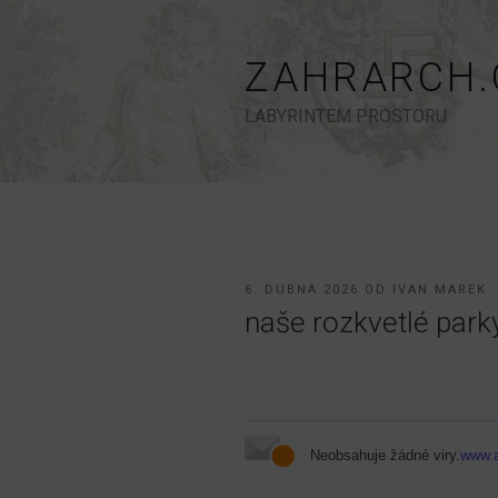
Přejít
k
obsahu
ZAHRARCH.
webu
LABYRINTEM PROSTORU
PUBLIKOVÁNO
6. DUBNA 2026
OD
IVAN MAREK
naše rozkvetlé parky
Neobsahuje žádné viry.
www.