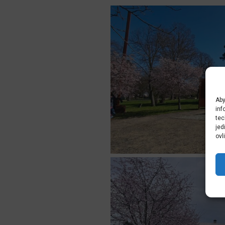
Aby
inf
tec
jed
ovl