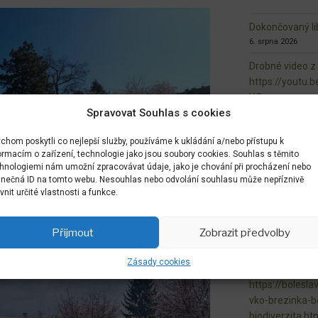
Dokončovaný lib
6. srpna 2026
Drobné video z
https://youtu
UQ-
Spravovat Souhlas s cookies
21. července 2026
i maličkosti jso
chom poskytli co nejlepší služby, používáme k ukládání a/nebo přístupu k
centra Sudova 
ormacím o zařízení, technologie jako jsou soubory cookies. Souhlas s těmito
20. července 2026
hnologiemi nám umožní zpracovávat údaje, jako je chování při procházení nebo
inečná ID na tomto webu. Nesouhlas nebo odvolání souhlasu může nepříznivě
Veřejný prosto
ivnit určité vlastnosti a funkce.
radost
20. července 2026
Přijmout
Zobrazit předvolby
zveme Vás na n
10. června 2026
Zásady cookies
https://bolesla
vko-brezinka-b
biodiverzita.ht