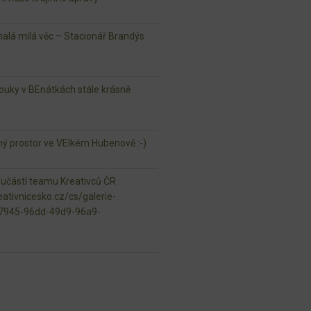
lá milá věc – Stacionář Brandýs
ouky v BEnátkách stále krásně
jný prostor ve VElkém Hubenově :-)
oučástí teamu Kreativců ČR
ativnicesko.cz/cs/galerie-
97945-96dd-49d9-96a9-