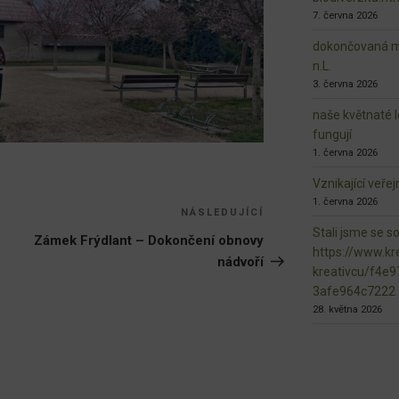
7. června 2026
dokončovaná ma
n.L.
3. června 2026
naše květnaté l
fungují
1. června 2026
Vznikající veře
1. června 2026
NÁSLEDUJÍCÍ
Následující
Stali jsme se s
příspěvek
Zámek Frýdlant – Dokončení obnovy
https://www.kre
nádvoří
kreativcu/f4e
3afe964c7222
28. května 2026