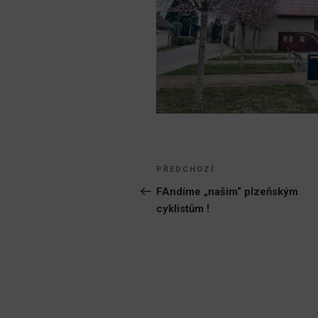
Navigace
Předchozí
PŘEDCHOZÍ
pro
příspěvek
FAndíme „našim“ plzeňským
cyklistům !
příspěvek