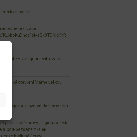
erecký labyrint !
 radostné realizace
.be/KL6boKuDnos?si=zBx8TDNlcKhR-
u důležité – zahájení revitalizace
Hlavna
r Mladská otevřen! Máme velikou
aši Alejovou slavnost do Lemberka !
vsky.denik.cz/zpravy_region/bolesla
ela-pod-bezdezem-alej-
ml naše krajinné úpravy