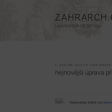
Přejít
k
obsahu
ZAHRARCH.
webu
LABYRINTEM PROSTORU
PUBLIKOVÁNO
6. KVĚTNA 2024
OD
IVAN MAREK
nejnovější úprava p
Neobsahuje žádné viry.
www.