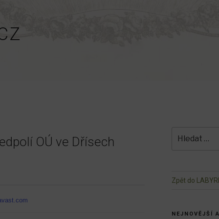
CZ
Hledat:
ředpolí OÚ ve Dřísech
Zpět do LABYR
avast.com
NEJNOVĚJŠÍ 