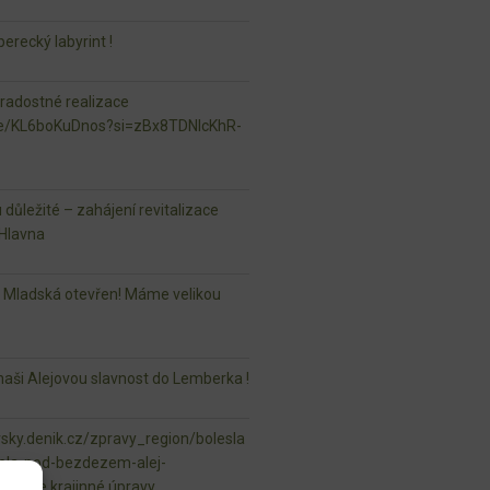
erecký labyrint !
 radostné realizace
.be/KL6boKuDnos?si=zBx8TDNlcKhR-
u důležité – zahájení revitalizace
Hlavna
r Mladská otevřen! Máme velikou
aši Alejovou slavnost do Lemberka !
vsky.denik.cz/zpravy_region/bolesla
ela-pod-bezdezem-alej-
ml naše krajinné úpravy