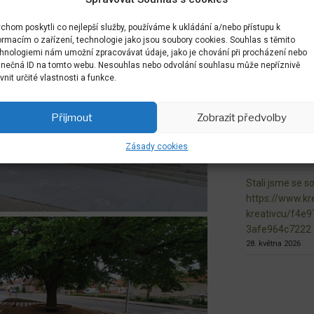
7. června 2026
chom poskytli co nejlepší služby, používáme k ukládání a/nebo přístupu k
dokončovaná ma
ormacím o zařízení, technologie jako jsou soubory cookies. Souhlas s těmito
n.L.
hnologiemi nám umožní zpracovávat údaje, jako je chování při procházení nebo
inečná ID na tomto webu. Nesouhlas nebo odvolání souhlasu může nepříznivě
3. června 2026
ivnit určité vlastnosti a funkce.
naše květnaté l
fungují
Přijmout
Zobrazit předvolby
1. června 2026
Vznikající veře
Zásady cookies
1. června 2026
Stali jsme se s
https://www.kre
kreativcu/f4e
3afe964c7222
28. května 2026