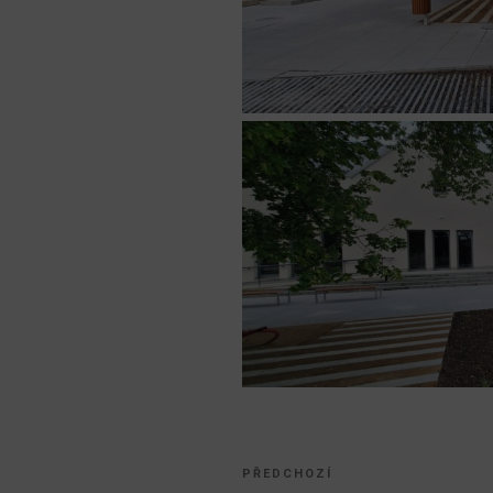
Navigace
Předchozí
PŘEDCHOZÍ