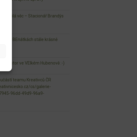
lá milá věc – Stacionář Brandýs
ouky v BEnátkách stále krásně
jný prostor ve VElkém Hubenově :-)
oučástí teamu Kreativců ČR
ativnicesko.cz/cs/galerie-
97945-96dd-49d9-96a9-