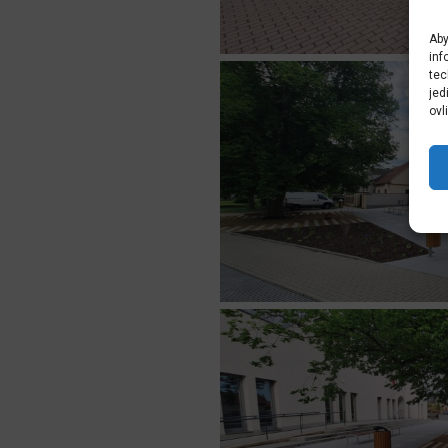
Aby
inf
tec
jed
ovl