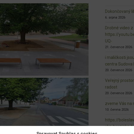
Dokončovaný lib
6. srpna 2026
Drobné video z
https://youtu
UQ-
21. července 2026
i maličkosti jso
centra Sudova 
20. července 2026
Veřejný prosto
radost
20. července 2026
zveme Vás na n
10. června 2026
https://bolesla
vko-brezinka-b
biodiverzita.ht
Spravovat Souhlas s cookies