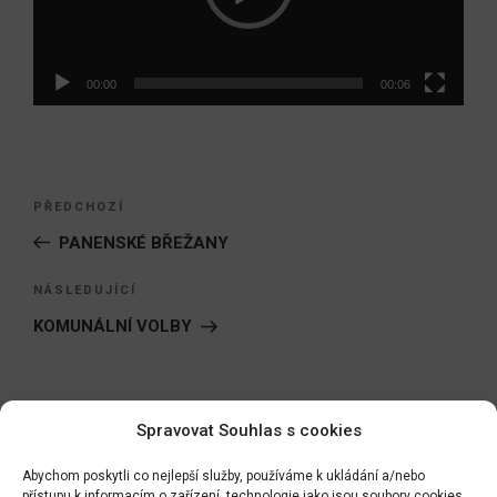
00:00
00:06
Navigace
Předchozí
PŘEDCHOZÍ
pro
příspěvek
PANENSKÉ BŘEŽANY
příspěvek
Následující
NÁSLEDUJÍCÍ
příspěvek
KOMUNÁLNÍ VOLBY
Spravovat Souhlas s cookies
Hledat:
Hledán
Abychom poskytli co nejlepší služby, používáme k ukládání a/nebo
přístupu k informacím o zařízení, technologie jako jsou soubory cookies.