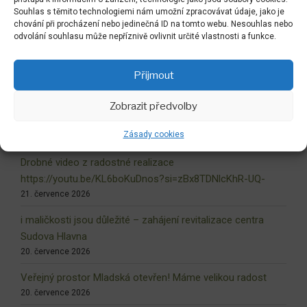
Souhlas s těmito technologiemi nám umožní zpracovávat údaje, jako je
chování při procházení nebo jedinečná ID na tomto webu. Nesouhlas nebo
Zpět do LABYRINTU
odvolání souhlasu může nepříznivě ovlivnit určité vlastnosti a funkce.
Přijmout
NEJNOVĚJŠÍ AKTUALITY
Zobrazit předvolby
Dokončovaný liberecký labyrint !
Zásady cookies
6. srpna 2026
Drobné video z radostné realizace
https://youtu.be/KL6boKuDnos?si=zBx8TDNlcKhR-UQ-
21. července 2026
i maličkosti jsou důležité – zahájení revitalizace centra
Sudova Hlavna
20. července 2026
Veřejný prostor Mladská otevřen! Máme velikou radost
20. července 2026