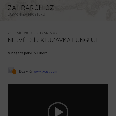
Přejít
ZAHRARCH.CZ
k
LABYRINTEM PROSTORU
obsahu
webu
PUBLIKOVÁNO
29. ZÁŘÍ 2018
OD
IVAN MAREK
NEJVĚTŠÍ SKLUZAVKA FUNGUJE !
V našem parku v Liberci
Bez virů.
www.avast.com
Video
přehrávač