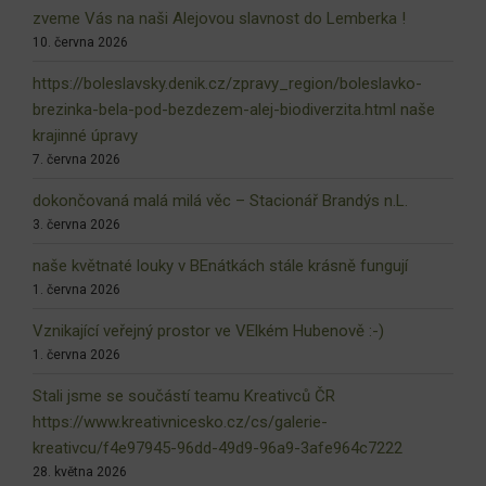
zveme Vás na naši Alejovou slavnost do Lemberka !
10. června 2026
https://boleslavsky.denik.cz/zpravy_region/boleslavko-
brezinka-bela-pod-bezdezem-alej-biodiverzita.html naše
krajinné úpravy
7. června 2026
dokončovaná malá milá věc – Stacionář Brandýs n.L.
3. června 2026
naše květnaté louky v BEnátkách stále krásně fungují
1. června 2026
Vznikající veřejný prostor ve VElkém Hubenově :-)
1. června 2026
Stali jsme se součástí teamu Kreativců ČR
https://www.kreativnicesko.cz/cs/galerie-
kreativcu/f4e97945-96dd-49d9-96a9-3afe964c7222
28. května 2026