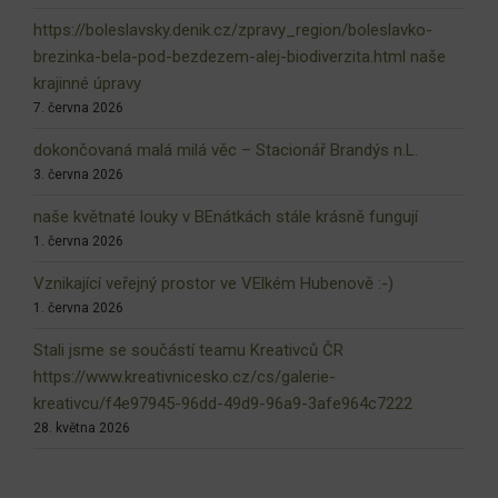
https://boleslavsky.denik.cz/zpravy_region/boleslavko-
brezinka-bela-pod-bezdezem-alej-biodiverzita.html naše
krajinné úpravy
7. června 2026
dokončovaná malá milá věc – Stacionář Brandýs n.L.
3. června 2026
naše květnaté louky v BEnátkách stále krásně fungují
1. června 2026
Vznikající veřejný prostor ve VElkém Hubenově :-)
1. června 2026
Stali jsme se součástí teamu Kreativců ČR
https://www.kreativnicesko.cz/cs/galerie-
kreativcu/f4e97945-96dd-49d9-96a9-3afe964c7222
28. května 2026