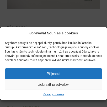
Navigace
Předchozí
PŘEDCHOZÍ
pro
Spravovat Souhlas s cookies
příspěvek
a už se nám na Plantáži povedl i Poeziomat :-)
příspěvek
Abychom poskytli co nejlepší služby, používáme k ukládání a/nebo
Následující
NÁSLEDUJÍCÍ
přístupu k informacím o zařízení, technologie jako jsou soubory cookies.
příspěvek
Souhlas s těmito technologiemi nám umožní zpracovávat údaje, jako je
a speciální práce na našem Mnichovském konzulátu
chování při procházení nebo jedinečná ID na tomto webu. Nesouhlas nebo
:-)
odvolání souhlasu může nepříznivě ovlivnit určité vlastnosti a funkce.
Přijmout
Hledat:
Zobrazit předvolby
Hledán
Zásady cookies