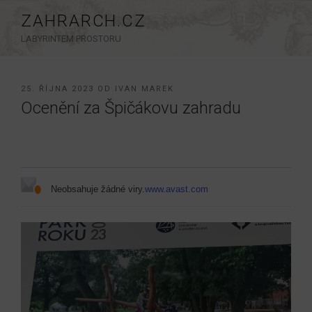
Přejít
ZAHRARCH.CZ
k
LABYRINTEM PROSTORU
obsahu
webu
PUBLIKOVÁNO
25. ŘÍJNA 2023
OD
IVAN MAREK
Ocenění za Špičákovu zahradu
Neobsahuje žádné viry.
www.avast.com