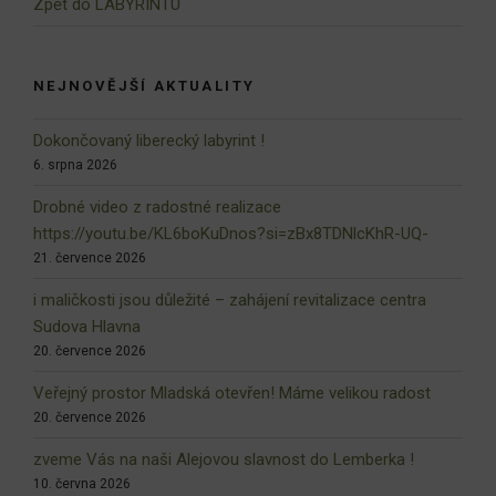
Zpět do LABYRINTU
NEJNOVĚJŠÍ AKTUALITY
Dokončovaný liberecký labyrint !
6. srpna 2026
Drobné video z radostné realizace
https://youtu.be/KL6boKuDnos?si=zBx8TDNlcKhR-UQ-
21. července 2026
i maličkosti jsou důležité – zahájení revitalizace centra
Sudova Hlavna
20. července 2026
Veřejný prostor Mladská otevřen! Máme velikou radost
20. července 2026
zveme Vás na naši Alejovou slavnost do Lemberka !
10. června 2026