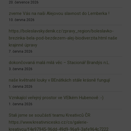
20. července 2026
zveme Vás na naši Alejovou slavnost do Lemberka !
10. června 2026
https://boleslavsky.denik.cz/zpravy_region/boleslavko-
brezinka-bela-pod-bezdezem-alej-biodiverzita.html naše
krajinné úpravy
7. června 2026
dokončovaná malá milá věc – Stacionář Brandýs n.L.
3. června 2026
naše květnaté louky v BEnátkách stále krásně fungují
1. června 2026
Vznikající veřejný prostor ve VElkém Hubenově :-)
1. června 2026
Stali jsme se součástí teamu Kreativců ČR
https://www.kreativnicesko.cz/cs/galerie-
kreativcu/f4e97945-96dd-49d9-96a9-3afe964c7222