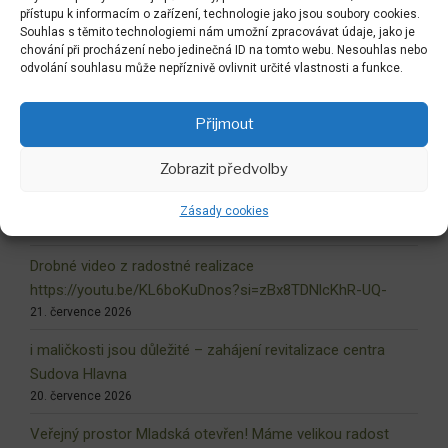
přístupu k informacím o zařízení, technologie jako jsou soubory cookies.
Souhlas s těmito technologiemi nám umožní zpracovávat údaje, jako je
chování při procházení nebo jedinečná ID na tomto webu. Nesouhlas nebo
odvolání souhlasu může nepříznivě ovlivnit určité vlastnosti a funkce.
Zpět do LABYRINTU
Přijmout
NEJNOVĚJŠÍ AKTUALITY
Zobrazit předvolby
Dokončovaný liberecký labyrint !
Zásady cookies
6. srpna 2026
Drobné video z radostné realizace
https://youtu.be/KL6boKuDnos?si=zBx8TDNlcKhR-UQ-
21. července 2026
i maličkosti jsou důležité – zahájení revitalizace centra
Sudova Hlavna
20. července 2026
Veřejný prostor Mladská otevřen! Máme velikou radost