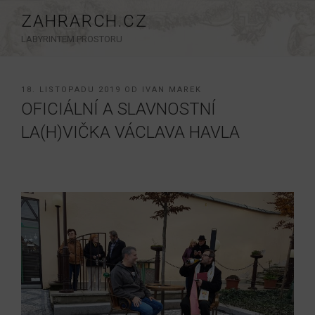
Přejít
ZAHRARCH.CZ
k
LABYRINTEM PROSTORU
obsahu
webu
PUBLIKOVÁNO
18. LISTOPADU 2019
OD
IVAN MAREK
OFICIÁLNÍ A SLAVNOSTNÍ
LA(H)VIČKA VÁCLAVA HAVLA