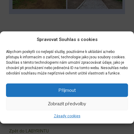
Navigace
Předchozí
PŘEDCHOZÍ
Spravovat Souhlas s cookies
pro
příspěvek
NAŠE PLZEŇSKÁ POBOČKA
příspěvek
Abychom poskytli co nejlepší služby, používáme k ukládání a/nebo
přístupu k informacím o zařízení, technologie jako jsou soubory cookies.
Následující
NÁSLEDUJÍCÍ
Souhlas s těmito technologiemi nám umožní zpracovávat údaje, jako je
příspěvek
chování při procházení nebo jedinečná ID na tomto webu. Nesouhlas nebo
VELKÝ GRUNOV
odvolání souhlasu může nepříznivě ovlivnit určité vlastnosti a funkce.
Přijmout
Hledat:
Hledán
Zobrazit předvolby
Zásady cookies
Zpět do LABYRINTU