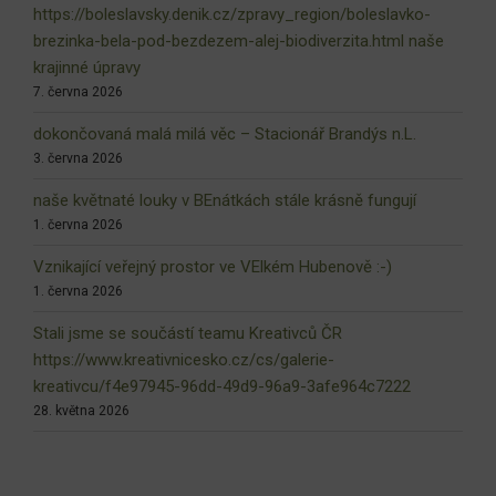
https://boleslavsky.denik.cz/zpravy_region/boleslavko-
brezinka-bela-pod-bezdezem-alej-biodiverzita.html naše
krajinné úpravy
7. června 2026
dokončovaná malá milá věc – Stacionář Brandýs n.L.
3. června 2026
naše květnaté louky v BEnátkách stále krásně fungují
1. června 2026
Vznikající veřejný prostor ve VElkém Hubenově :-)
1. června 2026
Stali jsme se součástí teamu Kreativců ČR
https://www.kreativnicesko.cz/cs/galerie-
kreativcu/f4e97945-96dd-49d9-96a9-3afe964c7222
28. května 2026