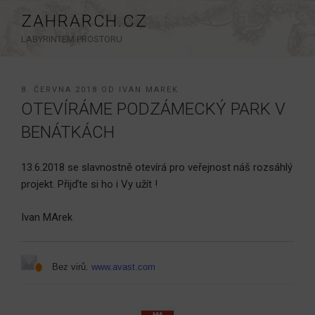
Přejít
ZAHRARCH.CZ
k
LABYRINTEM PROSTORU
obsahu
webu
PUBLIKOVÁNO
8. ČERVNA 2018
OD
IVAN MAREK
OTEVÍRÁME PODZÁMECKÝ PARK V
BENÁTKÁCH
13.6.2018 se slavnostně otevírá pro veřejnost náš rozsáhlý
projekt. Přijďte si ho i Vy užít !
Ivan MArek
Bez virů.
www.avast.com