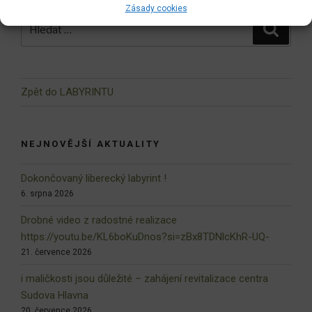
Zásady cookies
Hledat:
Hledán
Zpět do LABYRINTU
NEJNOVĚJŠÍ AKTUALITY
Dokončovaný liberecký labyrint !
6. srpna 2026
Drobné video z radostné realizace
https://youtu.be/KL6boKuDnos?si=zBx8TDNlcKhR-UQ-
21. července 2026
i maličkosti jsou důležité – zahájení revitalizace centra
Sudova Hlavna
20. července 2026