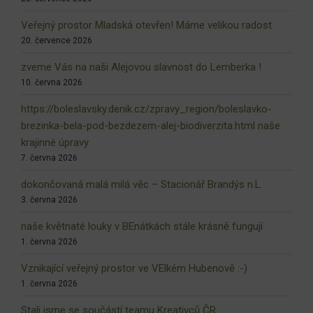
Veřejný prostor Mladská otevřen! Máme velikou radost
20. července 2026
zveme Vás na naši Alejovou slavnost do Lemberka !
10. června 2026
https://boleslavsky.denik.cz/zpravy_region/boleslavko-
brezinka-bela-pod-bezdezem-alej-biodiverzita.html naše
krajinné úpravy
7. června 2026
dokončovaná malá milá věc – Stacionář Brandýs n.L.
3. června 2026
naše květnaté louky v BEnátkách stále krásně fungují
1. června 2026
Vznikající veřejný prostor ve VElkém Hubenově :-)
1. června 2026
Stali jsme se součástí teamu Kreativců ČR