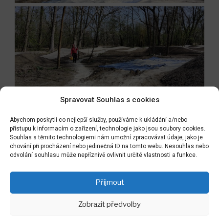
Spravovat Souhlas s cookies
Abychom poskytli co nejlepší služby, používáme k ukládání a/nebo
Navigace
přístupu k informacím o zařízení, technologie jako jsou soubory cookies.
Předchozí
PŘEDCHOZÍ
pro
Souhlas s těmito technologiemi nám umožní zpracovávat údaje, jako je
příspěvek
Náš park ve Staré Boleslavi v jarním rašení
chování při procházení nebo jedinečná ID na tomto webu. Nesouhlas nebo
příspěvek
odvolání souhlasu může nepříznivě ovlivnit určité vlastnosti a funkce.
Následující
NÁSLEDUJÍCÍ
příspěvek
NAŠE JARNÍ TERASA PŘED ATELIÉREM
Přijmout
Zobrazit předvolby