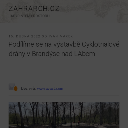
Přejít
ZAHRARCH.CZ
k
LABYRINTEM PROSTORU
obsahu
webu
PUBLIKOVÁNO
15. DUBNA 2022
OD
IVAN MAREK
Podílíme se na výstavbě Cyklotrialové
dráhy v Brandýse nad LAbem
Bez virů.
www.avast.com