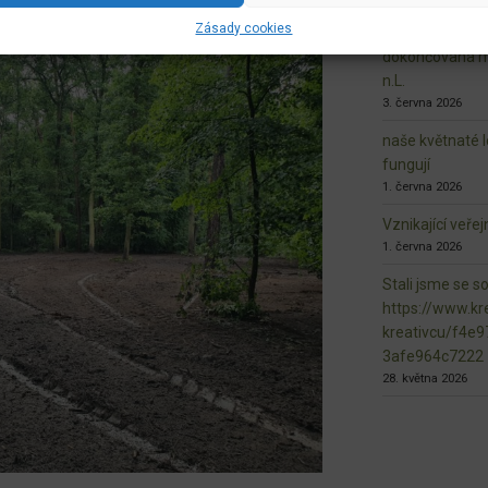
7. června 2026
Zásady cookies
dokončovaná ma
n.L.
3. června 2026
naše květnaté l
fungují
1. června 2026
Vznikající veře
1. června 2026
Stali jsme se s
https://www.kre
kreativcu/f4e
3afe964c7222
28. května 2026