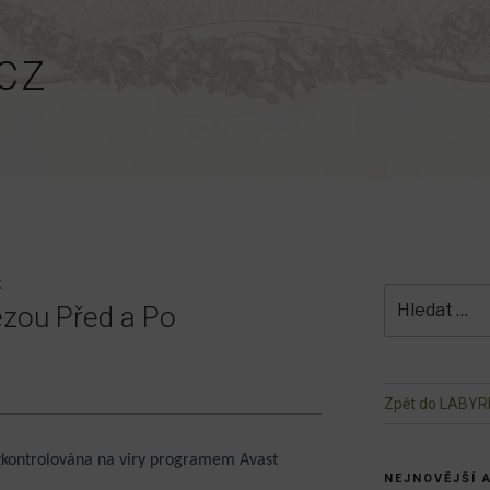
CZ
K
Hledat:
rézou Před a Po
Zpět do LABYR
 zkontrolována na viry programem Avast
NEJNOVĚJŠÍ 