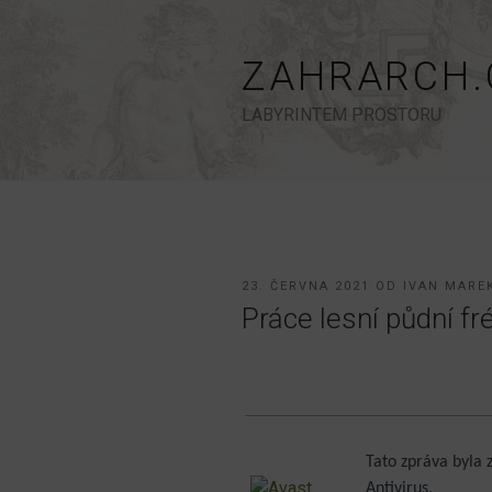
Přejít
k
obsahu
ZAHRARCH.
webu
LABYRINTEM PROSTORU
PUBLIKOVÁNO
23. ČERVNA 2021
OD
IVAN MARE
Práce lesní půdní f
Tato zpráva byla
Antivirus.