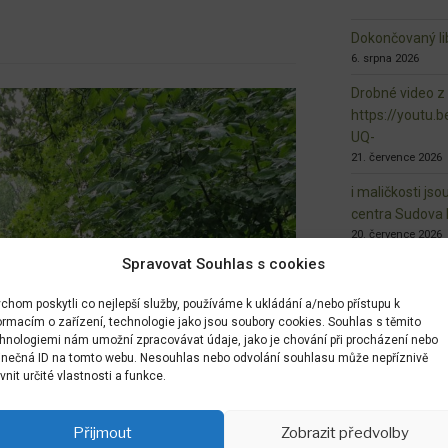
Dokončovaný lib
6. srpna 2026
Drobné video z
https://youtu
UQ-
21. července 2026
i maličkosti jso
centra Sudova 
20. července 2026
Spravovat Souhlas s cookies
Veřejný prosto
radost
chom poskytli co nejlepší služby, používáme k ukládání a/nebo přístupu k
20. července 2026
ormacím o zařízení, technologie jako jsou soubory cookies. Souhlas s těmito
hnologiemi nám umožní zpracovávat údaje, jako je chování při procházení nebo
zveme Vás na n
inečná ID na tomto webu. Nesouhlas nebo odvolání souhlasu může nepříznivě
10. června 2026
ivnit určité vlastnosti a funkce.
https://bolesla
vko-brezinka-b
Přijmout
Zobrazit předvolby
biodiverzita.ht