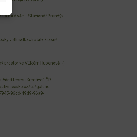
lá milá věc – Stacionář Brandýs
ouky v BEnátkách stále krásně
jný prostor ve VElkém Hubenově :-)
oučástí teamu Kreativců ČR
ativnicesko.cz/cs/galerie-
97945-96dd-49d9-96a9-