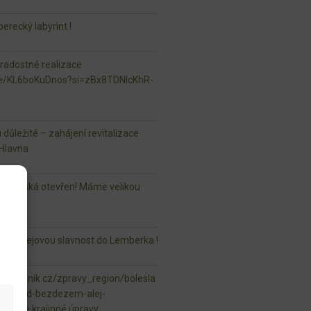
erecký labyrint !
 radostné realizace
.be/KL6boKuDnos?si=zBx8TDNlcKhR-
u důležité – zahájení revitalizace
Hlavna
r Mladská otevřen! Máme velikou
aši Alejovou slavnost do Lemberka !
vsky.denik.cz/zpravy_region/bolesla
ela-pod-bezdezem-alej-
ml naše krajinné úpravy