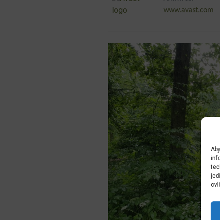
www.avast.com
Aby
inf
tec
jed
ovl