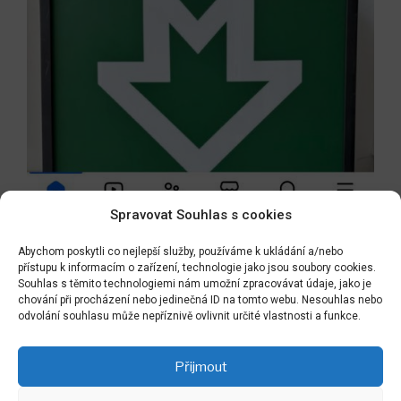
Spravovat Souhlas s cookies
Abychom poskytli co nejlepší služby, používáme k ukládání a/nebo
přístupu k informacím o zařízení, technologie jako jsou soubory cookies.
Souhlas s těmito technologiemi nám umožní zpracovávat údaje, jako je
Navigace
chování při procházení nebo jedinečná ID na tomto webu. Nesouhlas nebo
Předchozí
PŘEDCHOZÍ
pro
odvolání souhlasu může nepříznivě ovlivnit určité vlastnosti a funkce.
příspěvek
Naše nové Psí hřiště v Plzni
příspěvek
Přijmout
Následující
NÁSLEDUJÍCÍ
příspěvek
nová studie rekreačního prostoru v Nedomicích