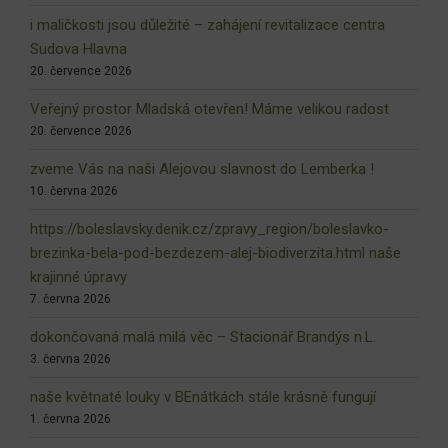
i maličkosti jsou důležité – zahájení revitalizace centra
Sudova Hlavna
20. července 2026
Veřejný prostor Mladská otevřen! Máme velikou radost
20. července 2026
zveme Vás na naši Alejovou slavnost do Lemberka !
10. června 2026
https://boleslavsky.denik.cz/zpravy_region/boleslavko-
brezinka-bela-pod-bezdezem-alej-biodiverzita.html naše
krajinné úpravy
7. června 2026
dokončovaná malá milá věc – Stacionář Brandýs n.L.
3. června 2026
naše květnaté louky v BEnátkách stále krásně fungují
1. června 2026