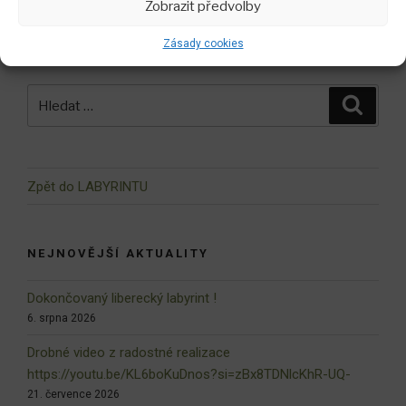
Zobrazit předvolby
Zásady cookies
Hledat:
Hledán
Zpět do LABYRINTU
NEJNOVĚJŠÍ AKTUALITY
Dokončovaný liberecký labyrint !
6. srpna 2026
Drobné video z radostné realizace
https://youtu.be/KL6boKuDnos?si=zBx8TDNlcKhR-UQ-
21. července 2026