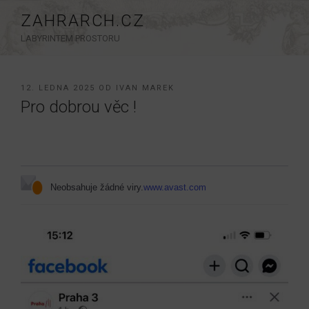
Přejít
ZAHRARCH.CZ
k
LABYRINTEM PROSTORU
obsahu
webu
PUBLIKOVÁNO
12. LEDNA 2025
OD
IVAN MAREK
Pro dobrou věc !
Neobsahuje žádné viry.
www.avast.com