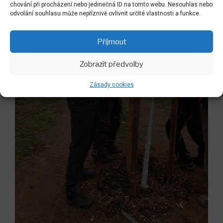
chování při procházení nebo jedinečná ID na tomto webu. Nesouhlas nebo
odvolání souhlasu může nepříznivě ovlivnit určité vlastnosti a funkce.
Přijmout
Zobrazit předvolby
Zásady cookies