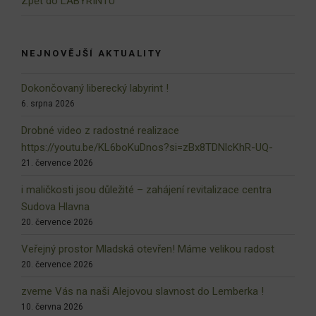
Zpět do LABYRINTU
NEJNOVĚJŠÍ AKTUALITY
Dokončovaný liberecký labyrint !
6. srpna 2026
Drobné video z radostné realizace
https://youtu.be/KL6boKuDnos?si=zBx8TDNlcKhR-UQ-
21. července 2026
i maličkosti jsou důležité – zahájení revitalizace centra
Sudova Hlavna
20. července 2026
Veřejný prostor Mladská otevřen! Máme velikou radost
20. července 2026
zveme Vás na naši Alejovou slavnost do Lemberka !
10. června 2026