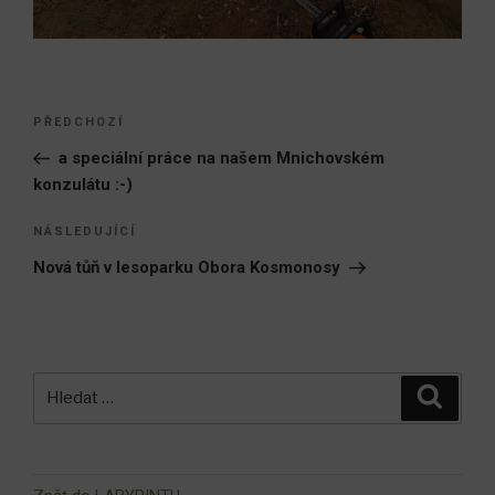
Navigace
Předchozí
PŘEDCHOZÍ
pro
příspěvek
a speciální práce na našem Mnichovském
příspěvek
konzulátu :-)
Následující
NÁSLEDUJÍCÍ
příspěvek
Nová tůň v lesoparku Obora Kosmonosy
Hledat:
Hledán