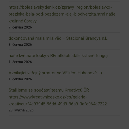
https://boleslavsky.denik.cz/zpravy_region/boleslavko-
brezinka-bela-pod-bezdezem-alej-biodiverzita.html naše
krajinné úpravy
7. června 2026
dokončovaná malá milá věc – Stacionář Brandýs n.L.
3. června 2026
naše květnaté louky v BEnátkách stále krásně fungují
1. června 2026
Vznikající veřejný prostor ve VElkém Hubenově :-)
1. června 2026
Stali jsme se součástí teamu Kreativců ČR
https://www.kreativnicesko.cz/cs/galerie-
kreativcu/f4e97945-96dd-49d9-96a9-3afe964c7222
28. května 2026