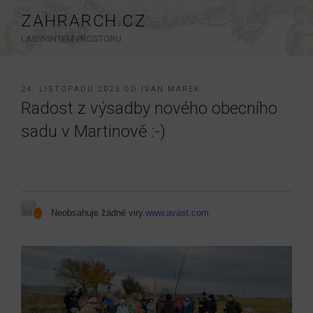
Přejít
ZAHRARCH.CZ
k
LABYRINTEM PROSTORU
obsahu
webu
PUBLIKOVÁNO
24. LISTOPADU 2023
OD
IVAN MAREK
Radost z výsadby nového obecního
sadu v Martinově :-)
Neobsahuje žádné viry.
www.avast.com