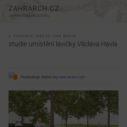
Přejít
ZAHRARCH.CZ
k
LABYRINTEM PROSTORU
obsahu
webu
PUBLIKOVÁNO
4. PROSINCE 2024
OD
IVAN MAREK
studie umístění lavičky Václava Havla
Neobsahuje žádné viry.
www.avast.com