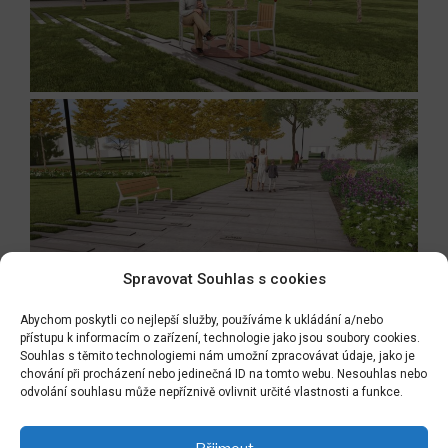
Spravovat Souhlas s cookies
Abychom poskytli co nejlepší služby, používáme k ukládání a/nebo
přístupu k informacím o zařízení, technologie jako jsou soubory cookies.
Souhlas s těmito technologiemi nám umožní zpracovávat údaje, jako je
chování při procházení nebo jedinečná ID na tomto webu. Nesouhlas nebo
Navigace
odvolání souhlasu může nepříznivě ovlivnit určité vlastnosti a funkce.
Předchozí
PŘEDCHOZÍ
pro
příspěvek
a zase vánoce !
příspěvek