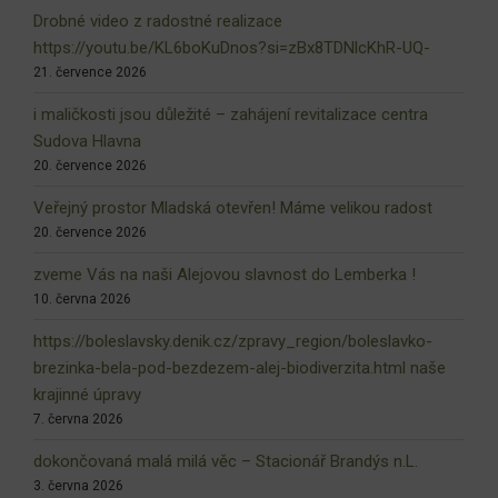
Drobné video z radostné realizace
https://youtu.be/KL6boKuDnos?si=zBx8TDNlcKhR-UQ-
21. července 2026
i maličkosti jsou důležité – zahájení revitalizace centra
Sudova Hlavna
20. července 2026
Veřejný prostor Mladská otevřen! Máme velikou radost
20. července 2026
zveme Vás na naši Alejovou slavnost do Lemberka !
10. června 2026
https://boleslavsky.denik.cz/zpravy_region/boleslavko-
brezinka-bela-pod-bezdezem-alej-biodiverzita.html naše
krajinné úpravy
7. června 2026
dokončovaná malá milá věc – Stacionář Brandýs n.L.
3. června 2026