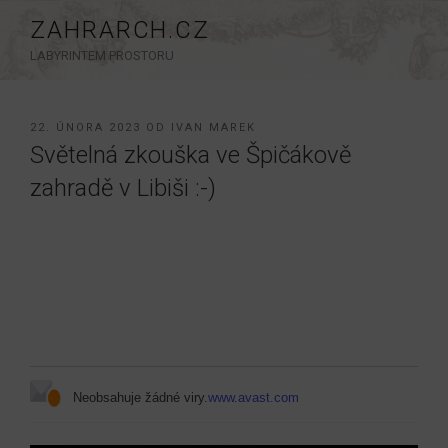
Přejít
ZAHRARCH.CZ
k
LABYRINTEM PROSTORU
obsahu
webu
PUBLIKOVÁNO
22. ÚNORA 2023
OD
IVAN MAREK
Světelná zkouška ve Špičákově
zahradě v Libiši :-)
Neobsahuje žádné viry.
www.avast.com