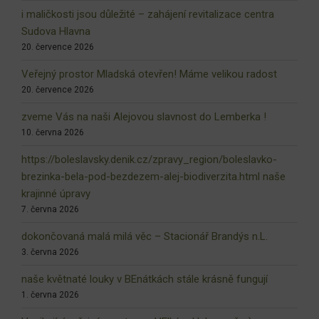
i maličkosti jsou důležité – zahájení revitalizace centra
Sudova Hlavna
20. července 2026
Veřejný prostor Mladská otevřen! Máme velikou radost
20. července 2026
zveme Vás na naši Alejovou slavnost do Lemberka !
10. června 2026
https://boleslavsky.denik.cz/zpravy_region/boleslavko-
brezinka-bela-pod-bezdezem-alej-biodiverzita.html naše
krajinné úpravy
7. června 2026
dokončovaná malá milá věc – Stacionář Brandýs n.L.
3. června 2026
naše květnaté louky v BEnátkách stále krásně fungují
1. června 2026