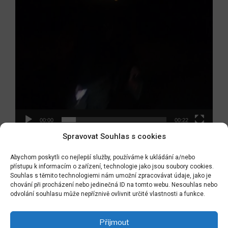
00:00
00:22
Spravovat Souhlas s cookies
Abychom poskytli co nejlepší služby, používáme k ukládání a/nebo
přístupu k informacím o zařízení, technologie jako jsou soubory cookies.
Navigace
Souhlas s těmito technologiemi nám umožní zpracovávat údaje, jako je
Předchozí
PŘEDCHOZÍ
pro
chování při procházení nebo jedinečná ID na tomto webu. Nesouhlas nebo
příspěvek
naše speciální předjarní arboristické práce
odvolání souhlasu může nepříznivě ovlivnit určité vlastnosti a funkce.
příspěvek
Následující
NÁSLEDUJÍCÍ
Přijmout
příspěvek