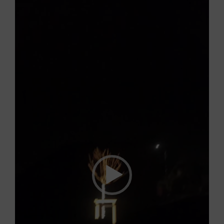
Video
přehrávač