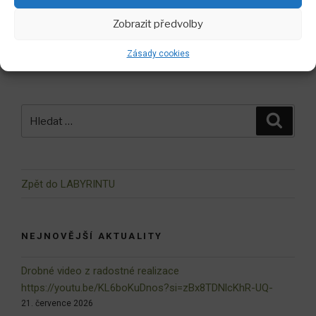
A z Brna ! NAše fotka získala 3. místo v soutěži u
příležitosti slavnostního otevírání Mendlova náměstí a
Zobrazit předvolby
pomníku Hrachovina
Zásady cookies
Hledat:
Hledán
Zpět do LABYRINTU
NEJNOVĚJŠÍ AKTUALITY
Drobné video z radostné realizace
https://youtu.be/KL6boKuDnos?si=zBx8TDNlcKhR-UQ-
21. července 2026