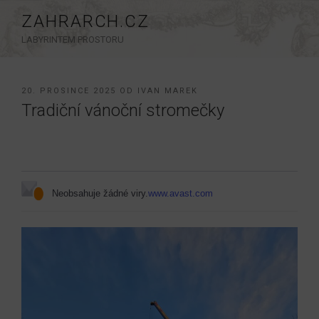
Přejít
ZAHRARCH.CZ
k
LABYRINTEM PROSTORU
obsahu
webu
PUBLIKOVÁNO
20. PROSINCE 2025
OD
IVAN MAREK
Tradiční vánoční stromečky
Neobsahuje žádné viry.
www.avast.com