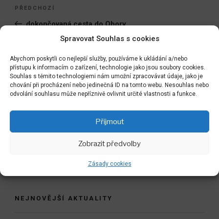
Navigace
Předchozí
PŘEDCHOZÍ
pro
příspěvek
dokončovaná cesta do Obory
příspěvek
Spravovat Souhlas s cookies
Následující
NÁSLEDUJÍCÍ
příspěvek
Abychom poskytli co nejlepší služby, používáme k ukládání a/nebo
tradiční PF do Nového roku dle Vašeho výběru :-)
přístupu k informacím o zařízení, technologie jako jsou soubory cookies.
Souhlas s těmito technologiemi nám umožní zpracovávat údaje, jako je
chování při procházení nebo jedinečná ID na tomto webu. Nesouhlas nebo
odvolání souhlasu může nepříznivě ovlivnit určité vlastnosti a funkce.
Hledat:
Hledán
Přijmout
Zobrazit předvolby
Zpět do LABYRINTU
Zásady cookies
NEJNOVĚJŠÍ AKTUALITY