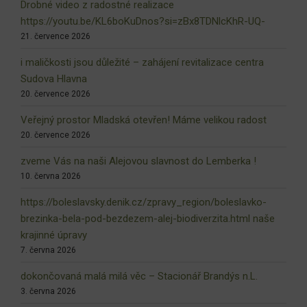
Drobné video z radostné realizace
https://youtu.be/KL6boKuDnos?si=zBx8TDNlcKhR-UQ-
21. července 2026
i maličkosti jsou důležité – zahájení revitalizace centra
Sudova Hlavna
20. července 2026
Veřejný prostor Mladská otevřen! Máme velikou radost
20. července 2026
zveme Vás na naši Alejovou slavnost do Lemberka !
10. června 2026
https://boleslavsky.denik.cz/zpravy_region/boleslavko-
brezinka-bela-pod-bezdezem-alej-biodiverzita.html naše
krajinné úpravy
7. června 2026
dokončovaná malá milá věc – Stacionář Brandýs n.L.
3. června 2026