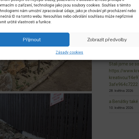
ormacím o zařízení, technologie jako jsou soubory cookies. Souhlas s těmito
n.L.
hnologiemi nám umožní zpracovávat údaje, jako je chování při procházení nebo
3. června 2026
inečná ID na tomto webu. Nesouhlas nebo odvolání souhlasu může nepříznivě
ivnit určité vlastnosti a funkce.
naše květnaté l
fungují
1. června 2026
Přijmout
Zobrazit předvolby
Vznikající veře
Zásady cookies
1. června 2026
Stali jsme se s
https://www.kre
kreativcu/f4e
3afe964c7222
28. května 2026
a Benátky také r
10. května 2026