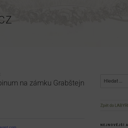
CZ
K
Hledat:
lpinum na zámku Grabštejn
Zpět do LABYR
NEJNOVĚJŠÍ 
avast.com