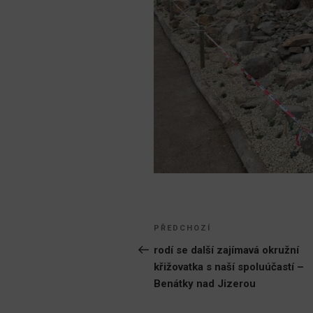
Navigace
Předchozí
PŘEDCHOZÍ
pro
příspěvek
rodí se další zajímavá okružní
křižovatka s naší spoluúčastí –
příspěvek
Benátky nad Jizerou