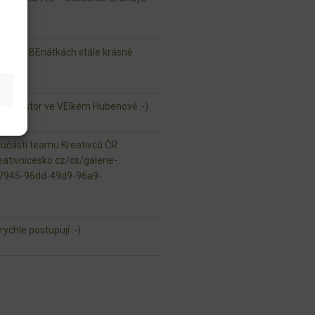
ouky v BEnátkách stále krásně
jný prostor ve VElkém Hubenově :-)
oučástí teamu Kreativců ČR
ativnicesko.cz/cs/galerie-
97945-96dd-49d9-96a9-
ychle postupují :-)