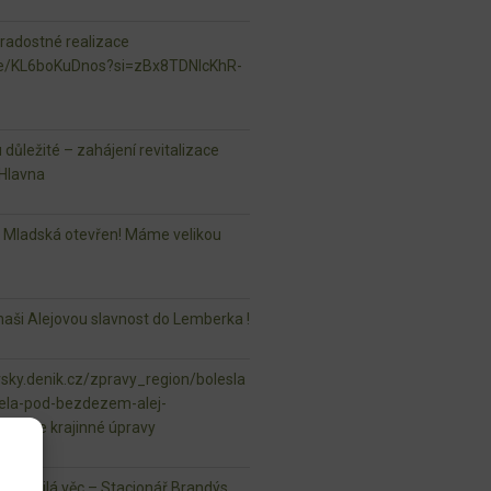
 radostné realizace
.be/KL6boKuDnos?si=zBx8TDNlcKhR-
u důležité – zahájení revitalizace
Hlavna
r Mladská otevřen! Máme velikou
aši Alejovou slavnost do Lemberka !
vsky.denik.cz/zpravy_region/bolesla
ela-pod-bezdezem-alej-
ml naše krajinné úpravy
lá milá věc – Stacionář Brandýs