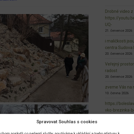
Drobné video z
https://youtu
UQ-
21. července 2026
i maličkosti jso
centra Sudova 
20. července 2026
Veřejný prosto
radost
20. července 2026
zveme Vás na n
10. června 2026
https://bolesla
vko-brezinka-b
biodiverzita.ht
Spravovat Souhlas s cookies
7. června 2026
dokončovaná ma
chom poskytli co nejlepší služby, používáme k ukládání a/nebo přístupu k