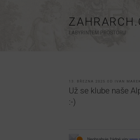
Přejít
k
obsahu
ZAHRARCH.
webu
LABYRINTEM PROSTORU
PUBLIKOVÁNO
13. BŘEZNA 2025
OD
IVAN MARE
Už se klube naše A
:-)
Neobsahuje žádné viry.
www.