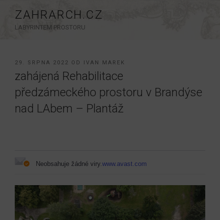
Přejít
ZAHRARCH.CZ
k
LABYRINTEM PROSTORU
obsahu
webu
PUBLIKOVÁNO
29. SRPNA 2022
OD
IVAN MAREK
zahájená Rehabilitace
předzámeckého prostoru v Brandýse
nad LAbem – Plantáž
Neobsahuje žádné viry.
www.avast.com