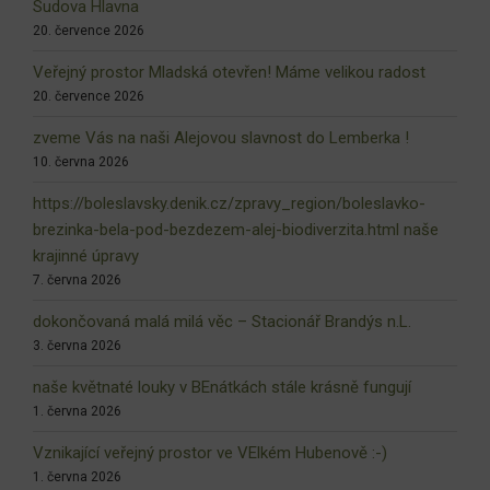
Sudova Hlavna
20. července 2026
Veřejný prostor Mladská otevřen! Máme velikou radost
20. července 2026
zveme Vás na naši Alejovou slavnost do Lemberka !
10. června 2026
https://boleslavsky.denik.cz/zpravy_region/boleslavko-
brezinka-bela-pod-bezdezem-alej-biodiverzita.html naše
krajinné úpravy
7. června 2026
dokončovaná malá milá věc – Stacionář Brandýs n.L.
3. června 2026
naše květnaté louky v BEnátkách stále krásně fungují
1. června 2026
Vznikající veřejný prostor ve VElkém Hubenově :-)
1. června 2026