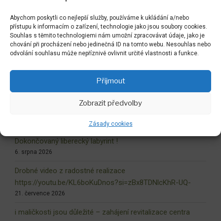
Abychom poskytli co nejlepší služby, používáme k ukládání a/nebo
přístupu k informacím o zařízení, technologie jako jsou soubory cookies.
Hledat:
Hledán
Souhlas s těmito technologiemi nám umožní zpracovávat údaje, jako je
chování při procházení nebo jedinečná ID na tomto webu. Nesouhlas nebo
odvolání souhlasu může nepříznivě ovlivnit určité vlastnosti a funkce.
Zpět do LABYRINTU
Přijmout
Zobrazit předvolby
NEJNOVĚJŠÍ AKTUALITY
Zásady cookies
Dokončovaný liberecký labyrint !
6. srpna 2026
Drobné video z radostné realizace
https://youtu.be/KL6boKuDnos?si=zBx8TDNlcKhR-UQ-
21. července 2026
i maličkosti jsou důležité – zahájení revitalizace centra