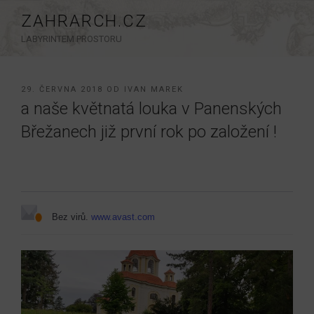
Přejít
ZAHRARCH.CZ
k
LABYRINTEM PROSTORU
obsahu
webu
PUBLIKOVÁNO
29. ČERVNA 2018
OD
IVAN MAREK
a naše květnatá louka v Panenských
Břežanech již první rok po založení !
Bez virů.
www.avast.com