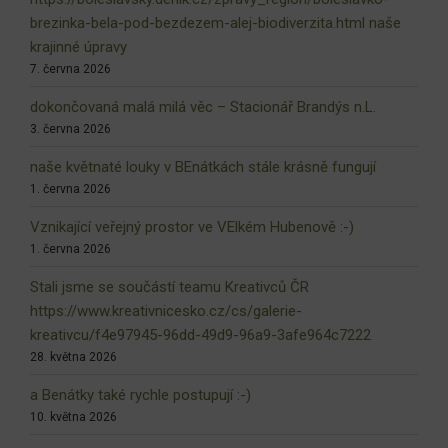
brezinka-bela-pod-bezdezem-alej-biodiverzita.html naše
krajinné úpravy
7. června 2026
dokončovaná malá milá věc – Stacionář Brandýs n.L.
3. června 2026
naše květnaté louky v BEnátkách stále krásně fungují
1. června 2026
Vznikající veřejný prostor ve VElkém Hubenově :-)
1. června 2026
Stali jsme se součástí teamu Kreativců ČR
https://www.kreativnicesko.cz/cs/galerie-
kreativcu/f4e97945-96dd-49d9-96a9-3afe964c7222
28. května 2026
a Benátky také rychle postupují :-)
10. května 2026