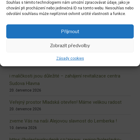
Souhlas s těmito technologiemi nám umožní zpracovávat údaje, jako je
chování při procházení nebo jedinečná ID na tomto webu. Nesouhlas nebo
Zpět do LABYRINTU
odvolání souhlasu může nepříznivě ovlivnit určité vlastnosti a funkce.
Přijmout
NEJNOVĚJŠÍ AKTUALITY
Zobrazit předvolby
Drobné video z radostné realizace
https://youtu.be/KL6boKuDnos?si=zBx8TDNlcKhR-UQ-
Zásady cookies
21. července 2026
i maličkosti jsou důležité – zahájení revitalizace centra
Sudova Hlavna
20. července 2026
Veřejný prostor Mladská otevřen! Máme velikou radost
20. července 2026
zveme Vás na naši Alejovou slavnost do Lemberka !
10. června 2026
https://boleslavsky.denik.cz/zpravy_region/boleslavko-