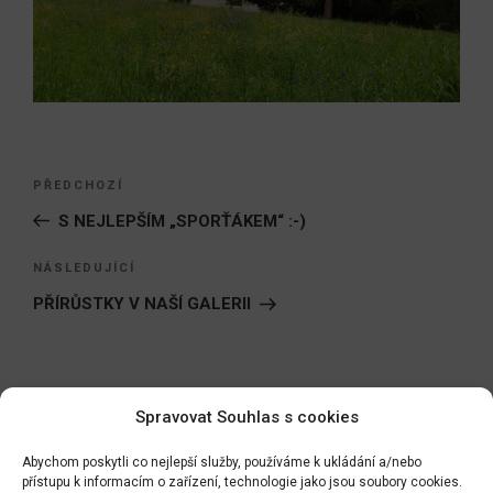
Navigace
Předchozí
PŘEDCHOZÍ
pro
příspěvek
S NEJLEPŠÍM „SPORŤÁKEM“ :-)
příspěvek
Následující
NÁSLEDUJÍCÍ
příspěvek
PŘÍRŮSTKY V NAŠÍ GALERII
Spravovat Souhlas s cookies
Hledat:
Hledán
Abychom poskytli co nejlepší služby, používáme k ukládání a/nebo
přístupu k informacím o zařízení, technologie jako jsou soubory cookies.