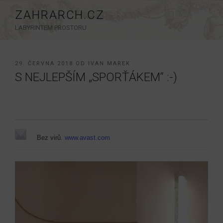
Přejít
ZAHRARCH.CZ
k
LABYRINTEM PROSTORU
obsahu
webu
PUBLIKOVÁNO
29. ČERVNA 2018
OD
IVAN MAREK
S NEJLEPŠÍM „SPORŤÁKEM“ :-)
Bez virů.
www.avast.com