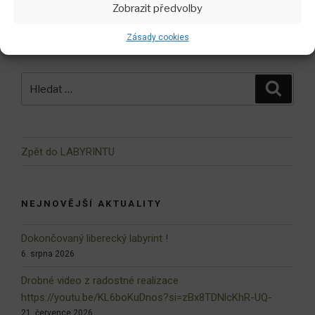
první rok po založení !
Zobrazit předvolby
Zásady cookies
Hledat:
Hledán
Zpět do LABYRINTU
NEJNOVĚJŠÍ AKTUALITY
Dokončovaný liberecký labyrint !
6. srpna 2026
Drobné video z radostné realizace
https://youtu.be/KL6boKuDnos?si=zBx8TDNlcKhR-UQ-
21. července 2026