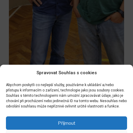
Spravovat Souhlas s cookies
Abychom poskytli co nejlepší služby, používáme k ukládání a/nebo
přístupu k informacím o zařízení, technologie jako jsou soubory cookies.
Navigace
Souhlas s těmito technologiemi nám umožní zpracovávat údaje, jako je
Předchozí
PŘEDCHOZÍ
pro
chování při procházení nebo jedinečná ID na tomto webu. Nesouhlas nebo
příspěvek
PODZÁMECKÝ PARK BENÁTKY OTEVŘEN – HURÁ !
odvolání souhlasu může nepříznivě ovlivnit určité vlastnosti a funkce.
příspěvek
Následující
NÁSLEDUJÍCÍ
Přijmout
příspěvek
a naše květnatá louka v Panenských Břežanech již