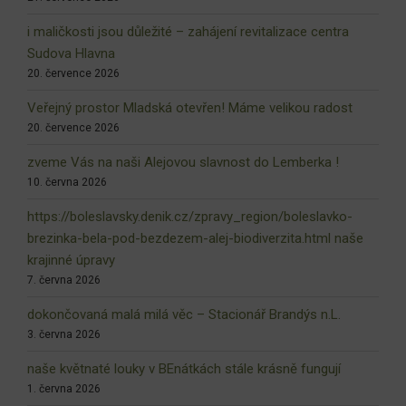
i maličkosti jsou důležité – zahájení revitalizace centra
Sudova Hlavna
20. července 2026
Veřejný prostor Mladská otevřen! Máme velikou radost
20. července 2026
zveme Vás na naši Alejovou slavnost do Lemberka !
10. června 2026
https://boleslavsky.denik.cz/zpravy_region/boleslavko-
brezinka-bela-pod-bezdezem-alej-biodiverzita.html naše
krajinné úpravy
7. června 2026
dokončovaná malá milá věc – Stacionář Brandýs n.L.
3. června 2026
naše květnaté louky v BEnátkách stále krásně fungují
1. června 2026