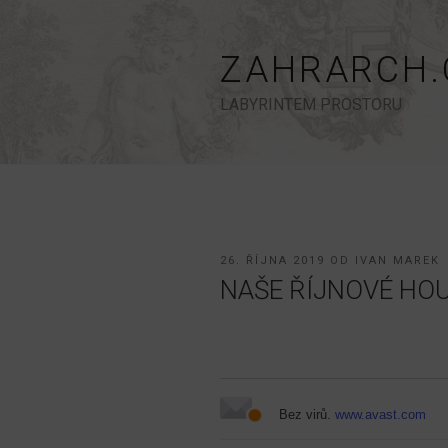
Přejít
k
obsahu
ZAHRARCH.
webu
LABYRINTEM PROSTORU
PUBLIKOVÁNO
26. ŘÍJNA 2019
OD
IVAN MAREK
NAŠE ŘÍJNOVÉ HO
Bez virů.
www.avast.com