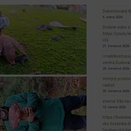
Dokončovaný lib
6. srpna 2026
Drobné video z
https://youtu
UQ-
21. července 2026
i maličkosti jso
centra Sudova 
20. července 2026
Veřejný prosto
radost
20. července 2026
zveme Vás na n
10. června 2026
https://bolesla
vko-brezinka-b
biodiverzita.ht