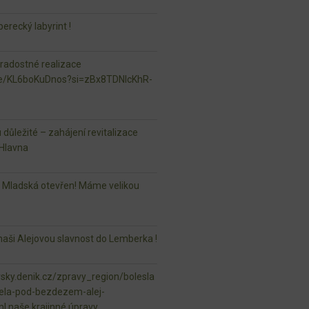
erecký labyrint !
 radostné realizace
.be/KL6boKuDnos?si=zBx8TDNlcKhR-
u důležité – zahájení revitalizace
Hlavna
r Mladská otevřen! Máme velikou
aši Alejovou slavnost do Lemberka !
vsky.denik.cz/zpravy_region/bolesla
ela-pod-bezdezem-alej-
ml naše krajinné úpravy