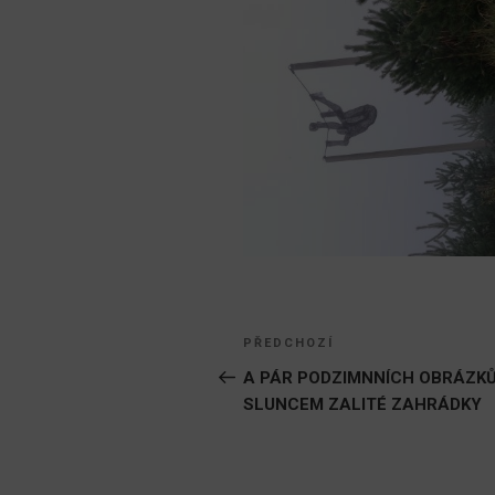
Navigace
Předchozí
PŘEDCHOZÍ
pro
příspěvek
A PÁR PODZIMNNÍCH OBRÁZKŮ
SLUNCEM ZALITÉ ZAHRÁDKY
příspěvek