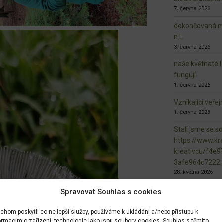
7. června 2026
dokončovaná ma
n.L.
3. června 2026
naše květnaté l
fungují
1. června 2026
Vznikající veře
1. června 2026
Stali jsme se s
https://www.kre
kreativcu/f4e
3afe964c7222
28. května 2026
Spravovat Souhlas s cookies
chom poskytli co nejlepší služby, používáme k ukládání a/nebo přístupu k
ormacím o zařízení, technologie jako jsou soubory cookies. Souhlas s těmito