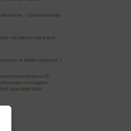
lá milá věc – Stacionář Brandýs
ouky v BEnátkách stále krásně
jný prostor ve VElkém Hubenově :-)
oučástí teamu Kreativců ČR
ativnicesko.cz/cs/galerie-
97945-96dd-49d9-96a9-