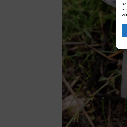
tec
jed
ovl