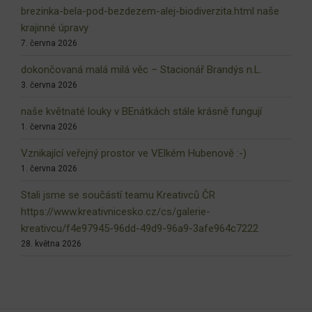
brezinka-bela-pod-bezdezem-alej-biodiverzita.html naše
krajinné úpravy
7. června 2026
dokončovaná malá milá věc – Stacionář Brandýs n.L.
3. června 2026
naše květnaté louky v BEnátkách stále krásně fungují
1. června 2026
Vznikající veřejný prostor ve VElkém Hubenově :-)
1. června 2026
Stali jsme se součástí teamu Kreativců ČR
https://www.kreativnicesko.cz/cs/galerie-
kreativcu/f4e97945-96dd-49d9-96a9-3afe964c7222
28. května 2026