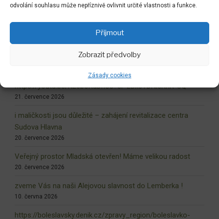
odvolání souhlasu může nepříznivě ovlivnit určité vlastnosti a funkce.
NEJNOVĚJŠÍ AKTUALITY
Přijmout
Dokončovaný liberecký labyrint !
Zobrazit předvolby
6. srpna 2026
Drobné video z radostné realizace
Zásady cookies
https://youtu.be/KL6boKuDnos?si=zBx8TDNlcKhR-UQ-
21. července 2026
i maličkosti jsou důležité – zahájení revitalizace centra
Sudova Hlavna
20. července 2026
Veřejný prostor Mladská otevřen! Máme velikou radost
20. července 2026
zveme Vás na naši Alejovou slavnost do Lemberka !
10. června 2026
https://boleslavsky.denik.cz/zpravy_region/boleslavko-