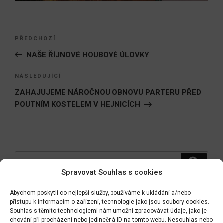
Navigace
Předchozí
PŘEDCHOZÍ
pro
příspěvek
NAŠE ŘÍJNOVÉ HOUBOVÉ ÚLOVKY
příspěvek
Následující
NÁSLEDUJÍCÍ
příspěvek
ZAHAJUJEME NÁROČNOU OBNOVU PARTERU PŘED
POUTNÍM KOSTELEM V HEJNICÍCH
Hledat:
Hledán
Spravovat Souhlas s cookies
Abychom poskytli co nejlepší služby, používáme k ukládání a/nebo
přístupu k informacím o zařízení, technologie jako jsou soubory cookies.
Zpět do LABYRINTU
Souhlas s těmito technologiemi nám umožní zpracovávat údaje, jako je
chování při procházení nebo jedinečná ID na tomto webu. Nesouhlas nebo