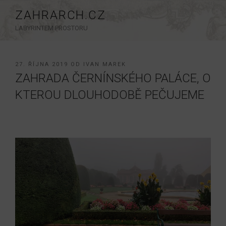
Přejít
ZAHRARCH.CZ
k
LABYRINTEM PROSTORU
obsahu
webu
PUBLIKOVÁNO
27. ŘÍJNA 2019
OD
IVAN MAREK
ZAHRADA ČERNÍNSKÉHO PALÁCE, O
KTEROU DLOUHODOBĚ PEČUJEME