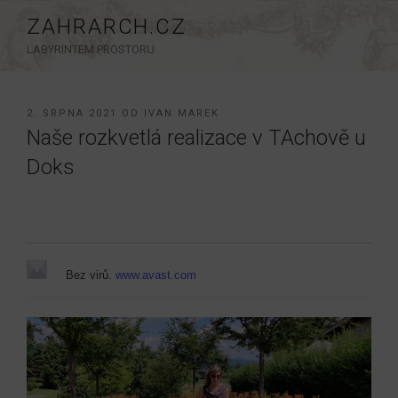
Přejít
ZAHRARCH.CZ
k
LABYRINTEM PROSTORU
obsahu
webu
PUBLIKOVÁNO
2. SRPNA 2021
OD
IVAN MAREK
Naše rozkvetlá realizace v TAchově u
Doks
Bez virů.
www.avast.com