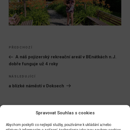
Navigace
Předchozí
PŘEDCHOZÍ
pro
příspěvek
A náš pojizerský rekreační areál v BEnátkách n.J.
příspěvek
dobře funguje už 4 roky
Následující
NÁSLEDUJÍCÍ
příspěvek
a blízké náměstí v Doksech
Spravovat Souhlas s cookies
Hledat:
Hledán
Abychom poskytli co nejlepší služby, používáme k ukládání a/nebo
přístupu k informacím o zařízení, technologie jako jsou soubory cookies.