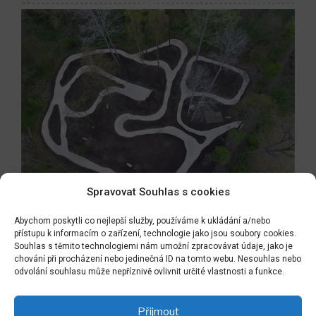
Spravovat Souhlas s cookies
Abychom poskytli co nejlepší služby, používáme k ukládání a/nebo
přístupu k informacím o zařízení, technologie jako jsou soubory cookies.
Souhlas s těmito technologiemi nám umožní zpracovávat údaje, jako je
Navigace
chování při procházení nebo jedinečná ID na tomto webu. Nesouhlas nebo
Předchozí
PŘEDCHOZÍ
odvolání souhlasu může nepříznivě ovlivnit určité vlastnosti a funkce.
pro
příspěvek
A KILOMETRY ALEJÍ V KRAJINĚ :-)
příspěvek
Přijmout