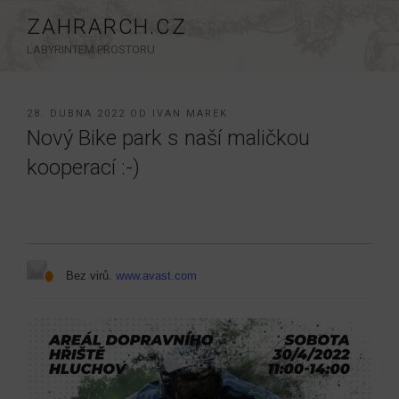
Přejít
ZAHRARCH.CZ
k
LABYRINTEM PROSTORU
obsahu
webu
PUBLIKOVÁNO
28. DUBNA 2022
OD
IVAN MAREK
Nový Bike park s naší maličkou
kooperací :-)
Bez virů.
www.avast.com