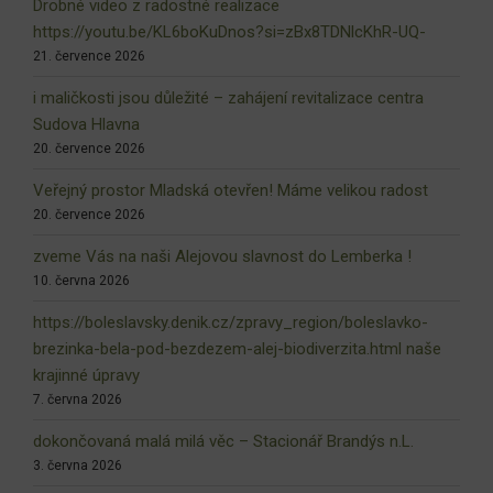
Drobné video z radostné realizace
https://youtu.be/KL6boKuDnos?si=zBx8TDNlcKhR-UQ-
21. července 2026
i maličkosti jsou důležité – zahájení revitalizace centra
Sudova Hlavna
20. července 2026
Veřejný prostor Mladská otevřen! Máme velikou radost
20. července 2026
zveme Vás na naši Alejovou slavnost do Lemberka !
10. června 2026
https://boleslavsky.denik.cz/zpravy_region/boleslavko-
brezinka-bela-pod-bezdezem-alej-biodiverzita.html naše
krajinné úpravy
7. června 2026
dokončovaná malá milá věc – Stacionář Brandýs n.L.
3. června 2026