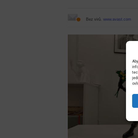
Bez virů.
www.avast.com
Aby
inf
tec
jed
ovl