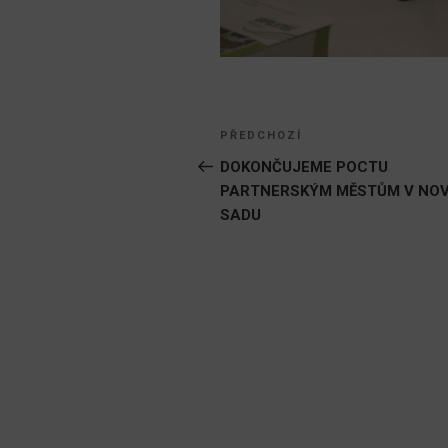
Navigace
Předchozí
PŘEDCHOZÍ
pro
příspěvek
DOKONČUJEME POCTU
PARTNERSKÝM MĚSTŮM V NO
příspěvek
SADU