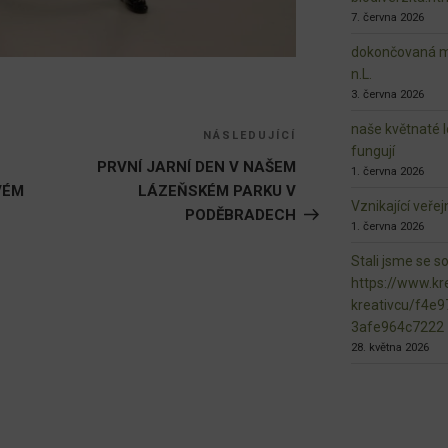
7. června 2026
dokončovaná ma
n.L.
3. června 2026
naše květnaté l
NÁSLEDUJÍCÍ
Následující
fungují
příspěvek
PRVNÍ JARNÍ DEN V NAŠEM
1. června 2026
VÉM
LÁZEŇSKÉM PARKU V
Vznikající veře
PODĚBRADECH
1. června 2026
Stali jsme se s
https://www.kre
kreativcu/f4e
3afe964c7222
28. května 2026