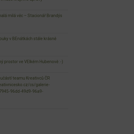
lá milá věc – Stacionář Brandýs
ouky v BEnátkách stále krásně
jný prostor ve VElkém Hubenově :-)
oučástí teamu Kreativců ČR
ativnicesko.cz/cs/galerie-
97945-96dd-49d9-96a9-