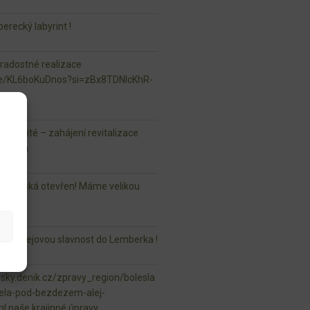
erecký labyrint !
 radostné realizace
.be/KL6boKuDnos?si=zBx8TDNlcKhR-
u důležité – zahájení revitalizace
Hlavna
r Mladská otevřen! Máme velikou
aši Alejovou slavnost do Lemberka !
vsky.denik.cz/zpravy_region/bolesla
ela-pod-bezdezem-alej-
ml naše krajinné úpravy