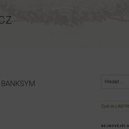
CZ
K
Hledat:
S BANKSYM
Zpět do LABYR
NEJNOVĚJŠÍ 