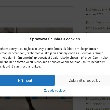
Dokončovaný lib
6. srpna 2026
Drobné video z
https://youtu
UQ-
Spravovat Souhlas s cookies
21. července 2026
i maličkosti jso
chom poskytli co nejlepší služby, používáme k ukládání a/nebo přístupu k
centra Sudova 
ormacím o zařízení, technologie jako jsou soubory cookies. Souhlas s těmito
20. července 2026
hnologiemi nám umožní zpracovávat údaje, jako je chování při procházení nebo
inečná ID na tomto webu. Nesouhlas nebo odvolání souhlasu může nepříznivě
Veřejný prosto
ivnit určité vlastnosti a funkce.
radost
20. července 2026
Přijmout
Zobrazit předvolby
zveme Vás na n
10. června 2026
Zásady cookies
https://bolesla
vko-brezinka-b
biodiverzita.ht