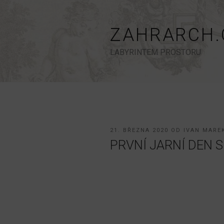
Přejít
k
obsahu
ZAHRARCH.
webu
LABYRINTEM PROSTORU
PUBLIKOVÁNO
21. BŘEZNA 2020
OD
IVAN MARE
PRVNÍ JARNÍ DEN 